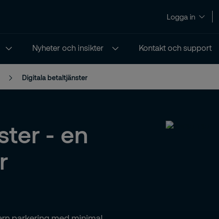
Logga in
Nyheter och insikter
Kontakt och support
Digitala betaltjänster
ster - en
r
dern parkering med minimal