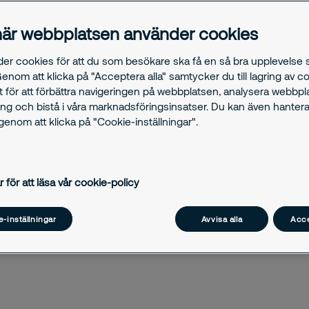
, marknadsledande
är webbplatsen använder cookies
sade efter varje
der cookies för att du som besökare ska få en så bra upplevelse
Genom att klicka på "Acceptera alla" samtycker du till lagring av c
t för att förbättra navigeringen på webbplatsen, analysera webbp
ng och bistå i våra marknadsföringsinsatser. Du kan även hantera
enom att klicka på "Cookie-inställningar".
äkerhetslösningar
r för att läsa vår cookie-policy
FAQ
Kontakta oss
Insikter
-inställningar
Avvisa alla
Acce