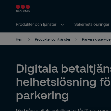
Produkter och tjänster
Säkerhetslösningar
Hem
Produkter och tjänster
Parkeringsservice
Digitala betaltjän
helhetslösning fö
parkering
Med våra digitala betaltjänster får företag mo