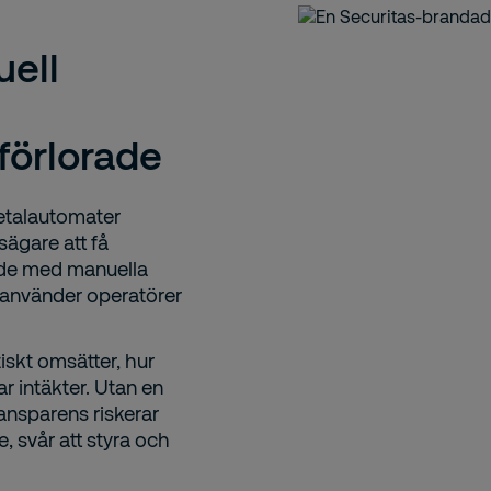
uell
förlorade
betalautomater
tsägare att få
ande med manuella
a använder operatörer
iskt omsätter, hur
r intäkter. Utan en
ansparens riskerar
, svår att styra och