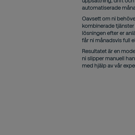
uppsättning, drift och
automatiserade månads
Oavsett om ni behöver 
kombinerade tjänster s
lösningen efter er an
får ni månadsvis full 
Resultatet är en mode
ni slipper manuell han
med hjälp av vår expe