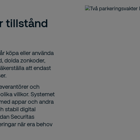
 tillstånd
år köpa eller använda
nd, dolda zonkoder,
äkerställa att endast
er.
leverantörer och
lika villkor. Systemet
 med appar och andra
h stabil digital
edan Securitas
eringar när era behov