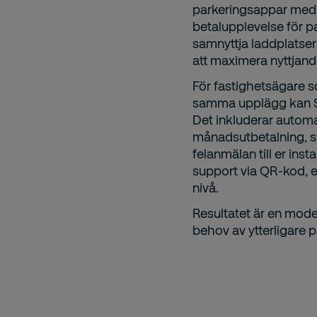
parkeringsappar med e
betalupplevelse för pa
samnyttja laddplatse
att maximera nyttjande
För fastighetsägare s
samma upplägg kan Sec
Det inkluderar autom
månadsutbetalning, s
felanmälan till er ins
support via QR‑kod, e‑
nivå.
Resultatet är en moder
behov av ytterligare p