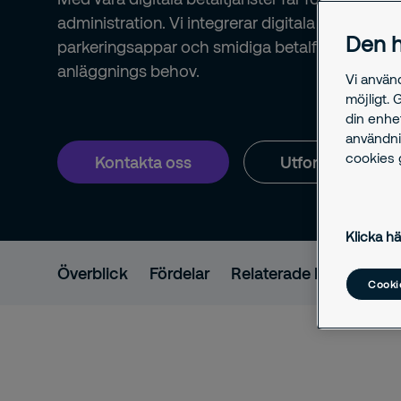
administration. Vi integrerar digitala tillstånd
Den h
parkeringsappar och smidiga betalflöden anpas
anläggnings behov.
Vi använ
möjligt. 
din enhe
användni
cookies g
Kontakta oss
Utforska våra s
Klicka hä
Överblick
Fördelar
Relaterade lösningar
Cookie