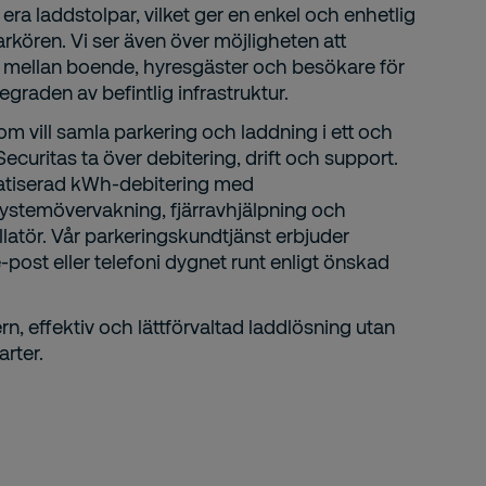
ra laddstolpar, vilket ger en enkel och enhetlig
rkören. Vi ser även över möjligheten att
r mellan boende, hyresgäster och besökare för
graden av befintlig infrastruktur.
om vill samla parkering och laddning i ett och
uritas ta över debitering, drift och support.
atiserad kWh‑debitering med
ystemövervakning, fjärravhjälpning och
tallatör. Vår parkeringskundtjänst erbjuder
post eller telefoni dygnet runt enligt önskad
n, effektiv och lättförvaltad laddlösning utan
arter.