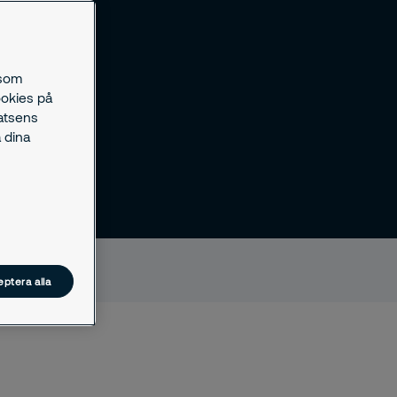
 som
ookies på
latsens
 dina
ptera alla