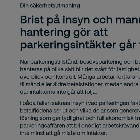
Din säkerhetsutmaning
Brist på insyn och man
hantering gör att
parkeringsintäkter går 
När parkeringstillstånd, besöksparkering och 
hanteras på olika sätt blir det svårt för fastighe
överblick och kontroll. Många arbetar fortfar
tillstånd eller äldre betalstationer, medan andr
där intäkterna inte går att följa.
I båda fallen saknas insyn i vad parkeringen fakt
betalflödena ser ut och vilka delar som generera
lösning som ger tydlighet och full ekonomisk tr
parkeringsaffären att bli onödigt arbetskrävande
inte minst att gå miste om intäkter.