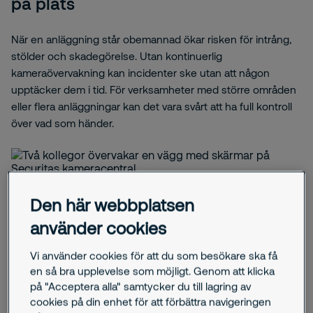
på plats
När en anläggning står obemannad ökar risken för intrång,
stölder och skadegörelse. Utan kontinuerlig
kameraövervakning kan incidenter ske utan att någon
upptäcker dem i tid. För verksamheter med större områden
eller flera anläggningar kan det vara svårt att ha full kontroll
över vad som händer.
Den här webbplatsen
Hur vi kan hjälpa dig
använder cookies
Securitas kameracentral kopplar
Vi använder cookies för att du som besökare ska få
samman teknik och operatörer
en så bra upplevelse som möjligt. Genom att klicka
på "Acceptera alla" samtycker du till lagring av
cookies på din enhet för att förbättra navigeringen
Kameracentralen är navet som kopplar samman teknik,