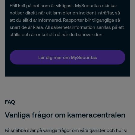
Håll koll på det som är viktigast.
MySecuritas
skickar
notiser direkt när ett larm eller en incident inträffar, så
att du alltid är informerad. Rapporter blir tillgängliga så
snart de är klara. All säkerhetsinformation samlas på ett
ställe och är enkel att nå när du behöver den.
Lär dig mer om MySecuritas
FAQ
Vanliga frågor om kameracentralen
Få snabba svar på vanliga frågor om våra tjänster och hur vi