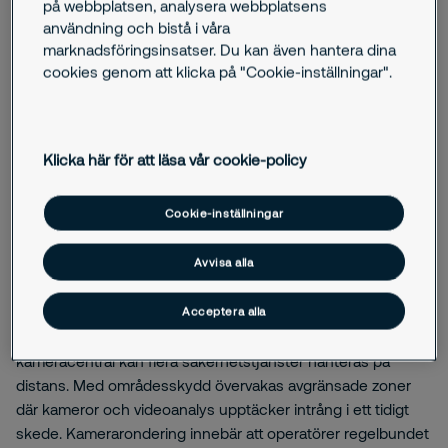
på webbplatsen, analysera webbplatsens
operatörer och etablerade processer. Kamerabevakning
användning och bistå i våra
ansluts till våra kameracentraler där operatörer analyserar
marknadsföringsinsatser. Du kan även hantera dina
videoflöden och agerar enligt förutbestämda åtgärder när
cookies genom att klicka på "Cookie-inställningar".
larm eller avvikelser uppstår.
Klicka här för att läsa vår cookie-policy
Lösningar
Cookie-inställningar
Kamerabevakning för företag -
Avvisa alla
säkerhetstjänster på distans
Acceptera alla
Genom att ansluta kameror och system till Securitas
kameracentral kan flera säkerhetstjänster hanteras på
distans. Med områdesskydd övervakas avgränsade zoner
där kameror och videoanalys upptäcker intrång i ett tidigt
skede. Kamerarondering innebär att operatörer regelbundet