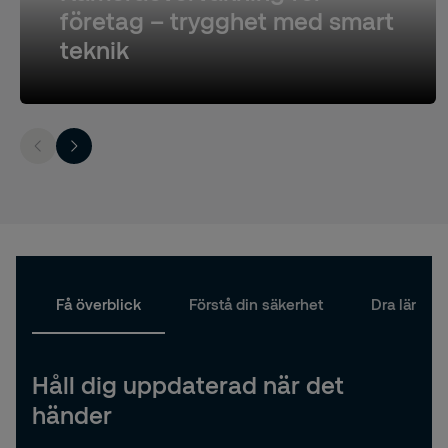
företag – trygghet med smart
teknik
Få överblick
Förstå din säkerhet
Dra lärdom
Håll dig uppdaterad när det
händer