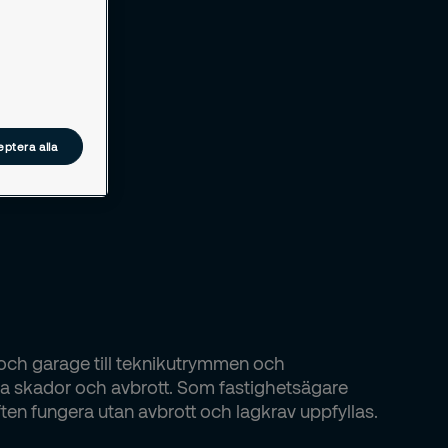
ptera alla
é och garage till teknikutrymmen och
a skador och avbrott. Som fastighetsägare
riften fungera utan avbrott och lagkrav uppfyllas.