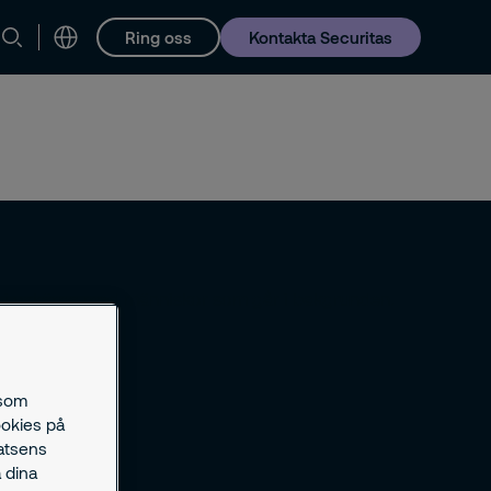
Ring oss
Kontakta Securitas
Karriär
 som
ookies på
latsens
 dina