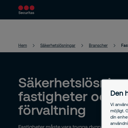
Produkter och tjänster
Säkerhetslösningar
Hem
Säkerhetslösningar
Branscher
Fas
Säkerhetslösning
fastigheter och
Den h
förvaltning
Vi använ
möjligt. 
din enhe
användni
Fastigheter måste vara trygga dygnet runt. Bran