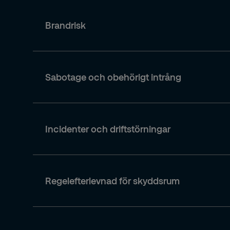
Brandrisk
Stora fastigheter rymmer
ofta flera
verksamhe
kan konsekvenserna bli omfattande
.
Sabotage och obehörigt intrång
Kontor, handelsplatser, parkeringshus och bos
risken för stöld, skadegörelse och otrygghet
Incidenter och driftstörningar
När en incident inträffar
som ett
inbrott, tekni
hanteras snabbt kan konsekvenserna
bli sto
Regelefterlevnad för skyddsrum
Utan tydlig struktur
för
förvaltningen av sky
ökade kostnader över tid.