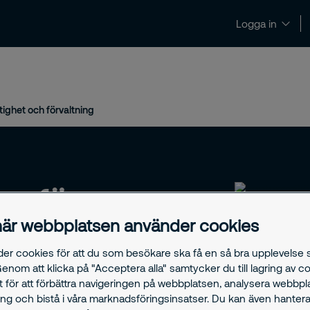
Logga in
Nyheter och insikter
Kontakt och support
tighet och förvaltning
ar för
är webbplatsen använder cookies
der cookies för att du som besökare ska få en så bra upplevelse
Genom att klicka på "Acceptera alla" samtycker du till lagring av c
t för att förbättra navigeringen på webbplatsen, analysera webbp
ng och bistå i våra marknadsföringsinsatser. Du kan även hantera
drisker, obehörigt