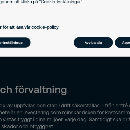
enom att klicka på "Cookie-inställningar".
a både trygghet, drift
kap kan ni stärka
r för att läsa vår cookie-policy
-inställningar
Avvisa alla
Acce
ch förvaltning
gkrav uppfyllas och stabil drift säkerställas – från entr
e är en investering som minskar risken för kostsamm
n vistas tryggt i dina miljöer, varje dag. Samtidigt ska d
r, skador och otrygghet.