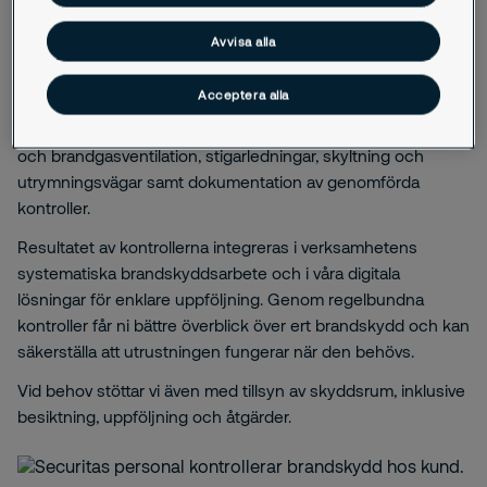
genomföra service och underhåll av brandskyddsutrustning
Avvisa alla
enligt gällande krav och rekomendationer. Vi säkerställer att
funktion, dokumentation, att krav uppfylls och att eventuella
Acceptera alla
brister upptäcks i tid. Kontroller kan bland annat omfatta
kontroll av handbrandsläckare och brandposter, rökluckor
och brandgasventilation, stigarledningar, skyltning och
utrymningsvägar samt dokumentation av genomförda
kontroller.
Resultatet av kontrollerna integreras i verksamhetens
systematiska brandskyddsarbete och i våra digitala
lösningar för enklare uppföljning. Genom regelbundna
kontroller får ni bättre överblick över ert brandskydd och kan
säkerställa att utrustningen fungerar när den behövs.
Vid behov stöttar vi även med tillsyn av skyddsrum, inklusive
besiktning, uppföljning och åtgärder.