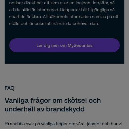
notiser direkt när ett larm eller en incident inträffar, så
att du alltid är informerad. Rapporter blir tillgängliga så
snart de är klara. All säkerhetsinformation samlas på ett
ställe och är enkel att nå när du behöver den.
Lär dig mer om MySecuritas
FAQ
Vanliga frågor om skötsel och
underhåll av brandskydd
Få snabba svar på vanliga frågor om våra tjänster och hur vi