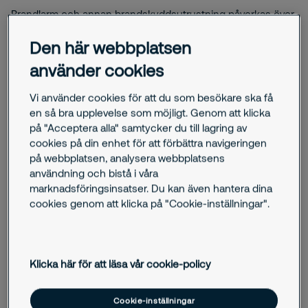
Brandlarm och annan brandskyddsutrustning påverkas över
tid av slitage. Utan regelbunden skötsel och underhåll kan
Den här webbplatsen
brister uppstå utan att upptäckas. Det kan leda till att
utrustning inte fungerar vid en incident.
använder cookies
I vissa verksamheter finns även skyddsrum som
Vi använder cookies för att du som besökare ska få
kontinuerligt behöver kontrolleras och fungera. Det handlar
en så bra upplevelse som möjligt. Genom att klicka
både om regelbunden kontroll och att veta var de finns när
på "Acceptera alla" samtycker du till lagring av
situationen kräver det.
cookies på din enhet för att förbättra navigeringen
på webbplatsen, analysera webbplatsens
användning och bistå i våra
marknadsföringsinsatser. Du kan även hantera dina
cookies genom att klicka på "Cookie-inställningar".
Hur vi kan hjälpa dig
Strukturerad service och kontroll av
Klicka här för att läsa vår cookie-policy
system
Cookie-inställningar
Securitas hjälper fastighetsägare och verksamheter att