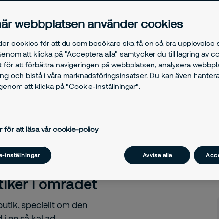
r kan du behöva
är webbplatsen använder cookies
 vi dig genom de
de för dig som
der cookies för att du som besökare ska få en så bra upplevelse
Genom att klicka på "Acceptera alla" samtycker du till lagring av c
t för att förbättra navigeringen på webbplatsen, analysera webbp
ng och bistå i våra marknadsföringsinsatser. Du kan även hantera
enom att klicka på "Cookie-inställningar".
r för att läsa vår cookie-policy
ik med trygg
nder
-inställningar
Avvisa alla
Acce
iker i området
butik, speciellt om den
d i en så kallad