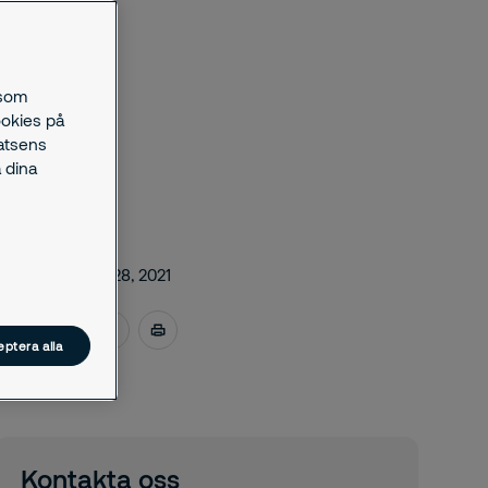
 som
ookies på
latsens
 dina
december 28, 2021
ptera alla
Kontakta oss