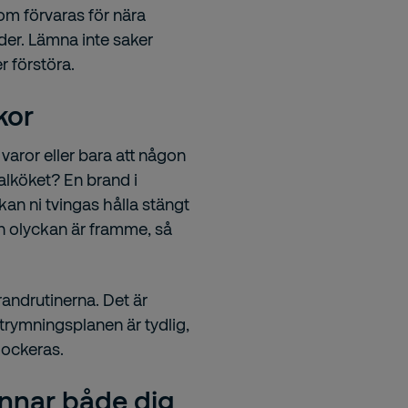
som förvaras för nära
der. Lämna inte saker
r förstöra.
kor
 varor eller bara att någon
alköket? En brand i
 kan ni tvingas hålla stängt
an olyckan är framme, så
randrutinerna. Det är
 utrymningsplanen är tydlig,
lockeras.
ynnar både dig