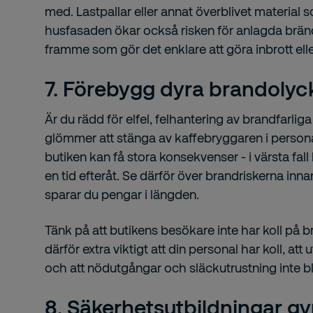
med. Lastpallar eller annat överblivet material 
husfasaden ökar också risken för anlagda brän
framme som gör det enklare att göra inbrott elle
7. Förebygg dyra brandolyc
Är du rädd för elfel, felhantering av brandfarliga
glömmer att stänga av kaffebryggaren i person
butiken kan få stora konsekvenser - i värsta fall
en tid efteråt. Se därför över brandriskerna inn
sparar du pengar i längden.
Tänk på att butikens besökare inte har koll på b
därför extra viktigt att din personal har koll, att
och att nödutgångar och släckutrustning inte b
8. Säkerhetsutbildningar g