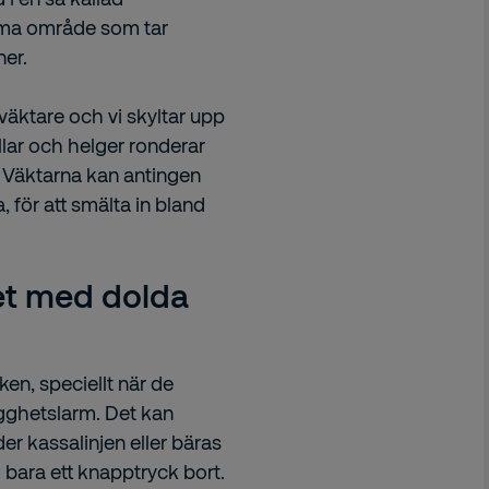
amma område som tar
er.
väktare och vi skyltar upp
ällar och helger ronderar
. Väktarna kan antingen
, för att smälta in bland
et med dolda
ken, speciellt när de
gghetslarm. Det kan
r kassalinjen eller bäras
id bara ett knapptryck bort.