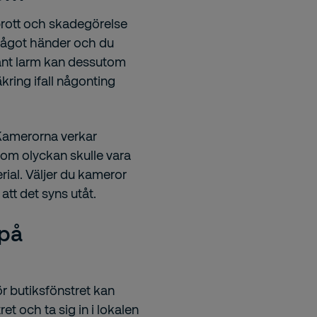
nbrott och skadegörelse
 något händer och du
känt larm kan dessutom
säkring ifall någonting
Kamerorna verkar
 om olyckan skulle vara
ial. Väljer du kameror
 att det syns utåt.
 på
ör butiksfönstret kan
ret och ta sig in i lokalen