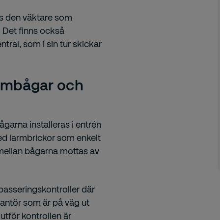
las den väktare som
n. Det finns också
tral, som i sin tur skickar
armbågar och
garna installeras i entrén
med larmbrickor som enkelt
 mellan bågarna mottas av
asseringskontroller där
erantör som är på väg ut
utför kontrollen är