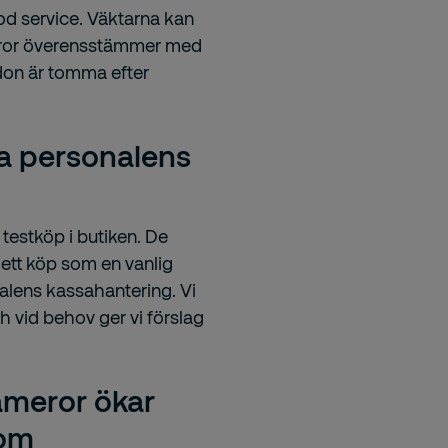
god service. Väktarna kan
e varor överensstämmer med
rdon är tomma efter
ra personalens
testköp i butiken. De
 ett köp som en vanlig
alens kassahantering. Vi
ch vid behov ger vi förslag
ameror ökar
tom