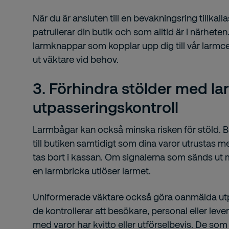
När du är ansluten till en bevakningsring tillkal
patrullerar din butik och som alltid är i närhete
larmknappar som kopplar upp dig till vår larmcen
ut väktare vid behov.
3. Förhindra stölder med l
utpasseringskontroll
Larmbågar kan också minska risken för stöld. Bå
till butiken samtidigt som dina varor utrustas 
tas bort i kassan. Om signalerna som sänds ut
en larmbricka utlöser larmet.
Uniformerade väktare också göra oanmälda utp
de kontrollerar att besökare, personal eller lev
med varor har kvitto eller utförselbevis. De som 