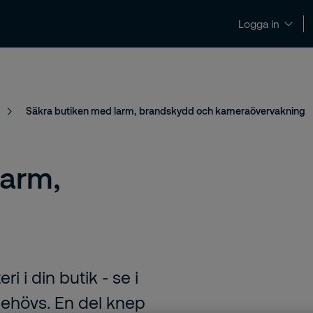
Logga in
Nyheter och insikter
Kontakt och support
Säkra butiken med larm, brandskydd och kameraövervakning
larm,
ri i din butik - se i
 behövs. En del knep