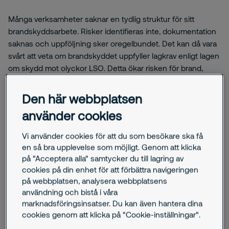
Många verksamheter saknar en tydlig struktur för sitt
brandskyddsarbete. Risker identifieras inte, dokumentation
saknas och uppföljning sker oregelbundet. Det kan då vara
svårt att veta om brandskyddet uppfyller lagkrav enligt lagen
om skydd mot olyckor LSO. Detta ökar risken för brand,
osäkerhet i organisationen och brister vid tillsyn.
Den här webbplatsen
använder cookies
Vi använder cookies för att du som besökare ska få
en så bra upplevelse som möjligt. Genom att klicka
Hur vi kan hjälpa dig
på "Acceptera alla" samtycker du till lagring av
cookies på din enhet för att förbättra navigeringen
Systematiskt brandskyddsarbete
på webbplatsen, analysera webbplatsens
(SBA)
användning och bistå i våra
marknadsföringsinsatser. Du kan även hantera dina
cookies genom att klicka på "Cookie-inställningar".
Vi hjälper dig att bygga upp ett fungerande
brandskyddsarbete. Genom riskinventering, tydlig