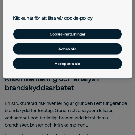
dokumentation, digitalt stöd och löpande
brandskyddskontroller får du kontroll över risker och
Klicka här för att läsa vår cookie-policy
åtgärder. Det gör det enklare att arbeta förebyggande och
säkerställa att regelefterlevnad uppnås i praktiken.
Cookie-inställningar
Avvisa alla
Acceptera alla
Stärka brandskyddet
Riskinventering och analys i
brandskyddsarbetet
En strukturerad riskinventering är grunden i ett fungerande
brandskydd för företag. Genom att analysera lokaler,
verksamhet och befintligt brandskydd identifieras
brandrisker, brister och kritiska moment.