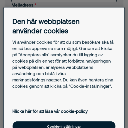
Mejladress:
Den här webbplatsen
Hur kan vi hjälpa dig?
använder cookies
Vi använder cookies för att du som besökare ska få
en så bra upplevelse som möjligt. Genom att klicka
på "Acceptera alla" samtycker du till lagring av
cookies på din enhet för att förbättra navigeringen
på webbplatsen, analysera webbplatsens
användning och bistå i våra
Jag samtycker till att Securitas skickar
marknadsföringsinsatser. Du kan även hantera dina
erbjudanden, nyheter och annan relevant
information till mig via e-post.
cookies genom att klicka på "Cookie-inställningar".
Genom att skicka oss detta formulär godkänner du
att Securitas behandlar dina personuppgifter. Här kan
du ta del av vår
integritetspolicy
.
Jag är inte en robot
Klicka här för att läsa vår cookie-policy
Cookie-inställningar
Submit