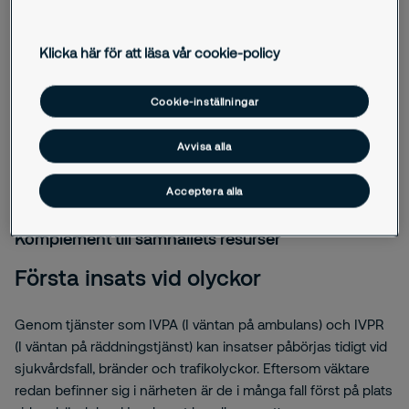
hantera risker i hela verksamheten. Som ett exempel är
Industrial Safety Management ett arbetssätt där vi
Klicka här för att läsa vår cookie-policy
tillsammans med verksamheten identifierar risker, stöttar i
det strukturerade arbetet, förebygger olyckor och
Cookie-inställningar
säkerställer att lagkrav följs.
Avvisa alla
Acceptera alla
Komplement till samhällets resurser
Första insats vid olyckor
Genom tjänster som IVPA (I väntan på ambulans) och IVPR
(I väntan på räddningstjänst) kan insatser påbörjas tidigt vid
sjukvårdsfall, bränder och trafikolyckor. Eftersom väktare
redan befinner sig i närheten är de i många fall först på plats