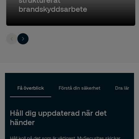
brandskyddsarbete
Få överblick
Förstå din säkerhet
Dra lärdom
Håll dig uppdaterad när det
händer
Håll koll på det som är viktigast.
MySecuritas
skickar