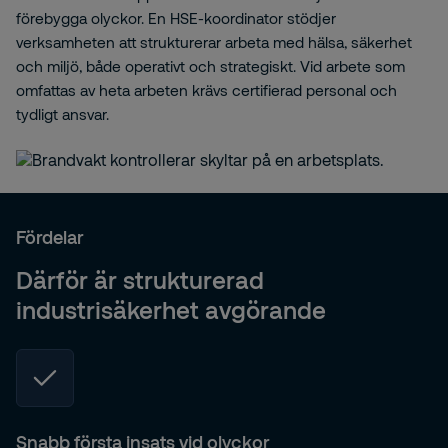
förebygga olyckor. En HSE-koordinator stödjer
verksamheten att strukturerar arbeta med hälsa, säkerhet
och miljö, både operativt och strategiskt. Vid arbete som
omfattas av heta arbeten krävs certifierad personal och
tydligt ansvar.
Fördelar
Därför är strukturerad
industrisäkerhet avgörande
Snabb första insats vid olyckor