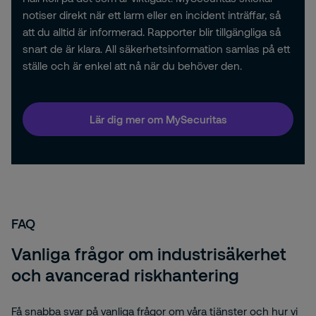
notiser direkt när ett larm eller en incident inträffar, så
att du alltid är informerad. Rapporter blir tillgängliga så
snart de är klara. All säkerhetsinformation samlas på ett
ställe och är enkel att nå när du behöver den.
Lär dig mer om MySecuritas
FAQ
Vanliga frågor om industrisäkerhet
och avancerad riskhantering
Få snabba svar på vanliga frågor om våra tjänster och hur vi