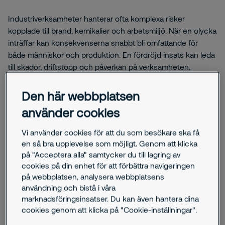
Industriverksamheter hanterar ofta komplexa risker
kopplade till brand, kemikalier och arbetsmiljö. När en olycka
inträffar kan konsekvenserna snabbt bli omfattande för
både människor och produktion. En fördröjd insats kan leda
till skador, driftstopp och påverkan på verksamheten,
samtidigt ställs höga krav på regelefterlevnad.
Den här webbplatsen
använder cookies
Vi använder cookies för att du som besökare ska få
en så bra upplevelse som möjligt. Genom att klicka
Hur vi kan hjälpa dig
på "Acceptera alla" samtycker du till lagring av
cookies på din enhet för att förbättra navigeringen
Strukturerad industrisäkerhet med
på webbplatsen, analysera webbplatsens
snabb och kontinuerlig riskhantering
användning och bistå i våra
marknadsföringsinsatser. Du kan även hantera dina
cookies genom att klicka på "Cookie-inställningar".
Med Securitas lösningar inom industrisäkerhet kombineras
utbildad personal, teknik och arbetsprocesser för att