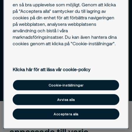
en så bra upplevelse som möjligt. Genom att klicka
på "Acceptera alla" samtycker du till lagring av
cookies på din enhet för att förbättra navigeringen
Helhetsleverantör av säkerhet
på webbplatsen, analysera webbplatsens
användning och bistå i våra
Skräddarsydda lösningar för varje bransch
marknadsföringsinsatser. Du kan även hantera dina
cookies genom att klicka på "Cookie-inställningar".
Banbrytande teknik för smartare säkerhet
Global styrka med lokal expertis
Klicka här för att läsa vår cookie-policy
Cookie-inställningar
Avvisa alla
Acceptera alla
Säkerhetstjänster
anpassade till varje