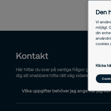
efte
Den h
Vi använ
möjligt. 
din enhe
användni
cookies g
Kontakt
Klicka hä
Här hittar du svar på vanliga frågor gällande k
dig att snabbare hitta rätt väg vidare och få stöd
Cookie
Vilka uppgifter behöver jag ange när jag ko
Namn.