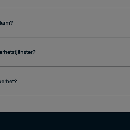
slarm?
nvändare.
erhetstjänster?
jöer.
kerhet?
andsäkerhet.