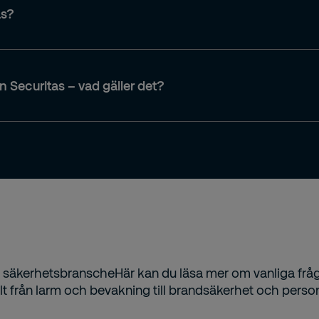
as?
Fakturamottagare
er.
mer.
n Securitas – vad gäller det?
SMS och i PostNord-appen
m säkerhetsbranscheHär kan du läsa mer om vanliga fråg
lt från larm och bevakning till brandsäkerhet och perso