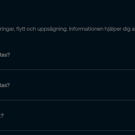
ringar, flytt och uppsägning. Informationen hjälper dig 
itas?
itas?
 eller uppdragsadress).
t?