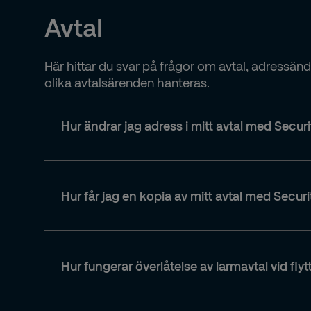
Avtal
Här hittar du svar på frågor om avtal, adressänd
olika avtalsärenden hanteras.
Hur ändrar jag adress i mitt avtal med Secur
Hur får jag en kopia av mitt avtal med Secur
Nuvarande adress.
Ny adress.
Vad som ska ändras (faktureringsadress
Kunduppgifter.
Avtalsnummer (om du har det).
Hur fungerar överlåtelse av larmavtal vid flyt
Vad ärendet gäller.