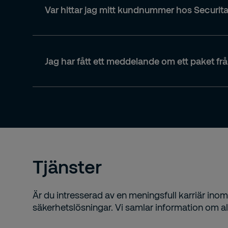
Adress.
Var hittar jag mitt kundnummer hos Securit
Kundnummer.
Fakturanummer eller fakturakopianumm
Organisationsnummer eller personnum
Jag har fått ett meddelande om ett paket frå
Avtalsnummer (om du har det).
Återlämning av nycklar.
Ett parkeringsärende.
En beställning via Securitas webbplats.
Tjänster
Är du intresserad av en meningsfull karriär ino
säkerhetslösningar. Vi samlar information om al