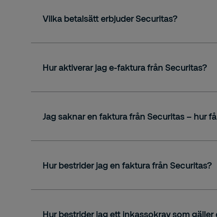
Vilka betalsätt erbjuder Securitas?
E-faktura.
E-postfaktura.
Hur aktiverar jag e-faktura från Securitas?
Pappersfaktura.
Securitas Sverige AB
Jag saknar en faktura från Securitas – hur få
Namn.
Adress.
Hur bestrider jag en faktura från Securitas?
Kundnummer eller organisationsnumme
Avtalsnummer (om tillgängligt).
Vilken faktura det gäller.
Hur bestrider jag ett inkassokrav som gäller 