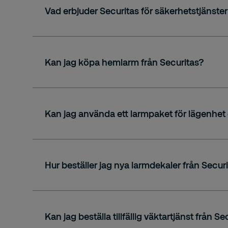
Vad erbjuder Securitas för säkerhetstjänste
Fjärrtjänster
Mobil bevakning
Kan jag köpa hemlarm från Securitas?
Stationär bevakning
Brand och räddning
securitashome.se
Elektronisk säkerhet
Kan jag använda ett larmpaket för lägenhet 
Riskhantering och utbildning
Parkeringsservice
0771-10 10 90
Du kan också fylla i formuläret nedan så kon
Hur beställer jag nya larmdekaler från Secur
securitashome.se
Kan jag beställa tillfällig väktartjänst från Se
Om dekalerna är borttappade eller ska