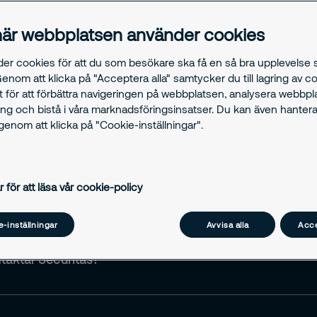
r?
Kontakt
Tjänster
Avtal
Fakturor
Support
Parkering
Karriär
är webbplatsen använder cookies
der cookies för att du som besökare ska få en så bra upplevelse
Genom att klicka på "Acceptera alla" samtycker du till lagring av c
t för att förbättra navigeringen på webbplatsen, analysera webbp
ng och bistå i våra marknadsföringsinsatser. Du kan även hantera
enom att klicka på "Cookie-inställningar".
r för att läsa vår cookie-policy
ontakt och kundinformation och vilka uppgifter som kan 
 i ditt ärende.
-inställningar
Avvisa alla
Acce
ntaktar Securitas?