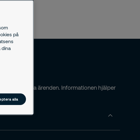
 som
ookies på
latsens
 dina
behövas i olika ärenden. Informationen hjälper
ptera alla