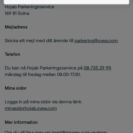
Hojab Parkeringsservice
169 81 Solna
Mejladress
Skicka ett mejl med ditt ärende till
parkering@svea.com
.
Telefon
Du kan nå Hojab Parkeringsservice på
08-735 29 99
,
måndag till fredag mellan 08.00-17.00.
Mina sidor
Logga in på mina sidor via denna länk:
minasidorhojab.svea.com
Mer information
Om du vill läsa mer om lagstiftningen som reglerar