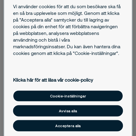
Vi använder cookies för att du som besökare ska få
en så bra upplevelse som möjligt. Genom att klicka
Har du fått en kontrollavgift?
på "Acceptera alla" samtycker du till lagring av
Kontrollavgift är den avgift som utfärdas när ett fordon
cookies på din enhet för att förbättra navigeringen
felparkerats. Vi utför parkeringsövervakning i hela landet
på webbplatsen, analysera webbplatsens
och utfärdar kontrollavgifter på både kommunal och privat
användning och bistå i våra
tomtmark, till exempel hos bostadsrättsföreningar eller vid
marknadsföringsinsatser. Du kan även hantera dina
köpcentrum.
cookies genom att klicka på "Cookie-inställningar".
Hojab Parkeringsservice
Hojab Parkeringsservice sköter administrationen av de
Klicka här för att läsa vår cookie-policy
kontrollavgifter Securitas utfärdar. Om du har invändningar
mot en utfärdad kontrollavgift eller har en fråga rörande
Cookie-inställningar
parkeringsärenden kan du ringa eller skicka ett brev till dem,
se kontaktuppgifter nedan.
Avvisa alla
Kontaktuppgifter
Acceptera alla
Adress