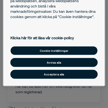
på webbplatsen, analysera webbplatsens
användning och bistå i våra
marknadsföringsinsatser. Du kan även hantera dina
cookies genom att klicka på "Cookie-inställningar".
Så här hanterar vi personuppgifter
Klicka här för att läsa vår cookie-policy
Här kan du ta del av Securitas Integritetspolicy
och hur vi hanterar personuppgifter.
Cookie-inställningar
Avvisa alla
Acceptera alla
Dina rättigheter som registrerad
Här kan du läsa mer om vilka rättigheter du har
som registrerad.