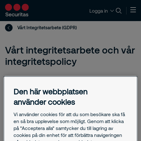
Logga in
Vårt Integritetsarbete (GDPR)
Vårt integritetsarbete och vår
integritetspolicy
Här hittar du information om hur vi
behandlar och skyddar dina
Den här webbplatsen
personuppgifter i vår verksamhet och
använder cookies
vår efterlevnad enligt
Vi använder cookies för att du som besökare ska få
dataskyddsförordningen.
en så bra upplevelse som möjligt. Genom att klicka
på "Acceptera alla" samtycker du till lagring av
cookies på din enhet för att förbättra navigeringen