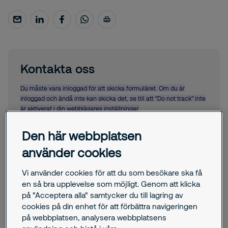
Kontakta oss
Du måste vara inloggad för att skicka formuläret. Om du är
inloggad och ändå inte kan skicka det, se till att "Do not track" inte
är aktiverat i din webbläsares inställningar.
Förnamn:
Den här webbplatsen
använder cookies
Efternamn:
Vi använder cookies för att du som besökare ska få
en så bra upplevelse som möjligt. Genom att klicka
på "Acceptera alla" samtycker du till lagring av
Telefonnummer:
cookies på din enhet för att förbättra navigeringen
på webbplatsen, analysera webbplatsens