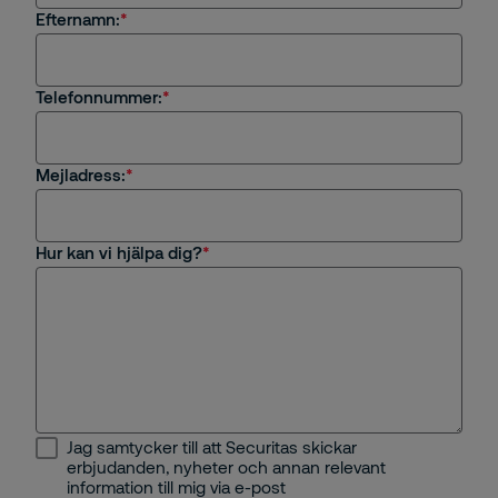
Efternamn:
Jag är intresserad av en tjänst eller
säkerhetslösning från Securitas
Jag är kund hos Securitas
Telefonnummer:
Frågor om rekrytering eller karriär på Securitas
Mejladress:
Övrigt
Hur kan vi hjälpa dig?
Jag samtycker till att Securitas skickar
erbjudanden, nyheter och annan relevant
information till mig via e-post