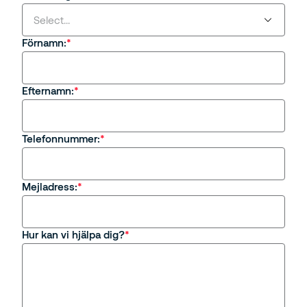
Select...
Förnamn:
Select...
Efternamn:
Jag är intresserad av en tjänst eller
säkerhetslösning från Securitas
Jag är kund hos Securitas
Telefonnummer:
Frågor om rekrytering eller karriär på Securitas
Mejladress:
Övrigt
Hur kan vi hjälpa dig?