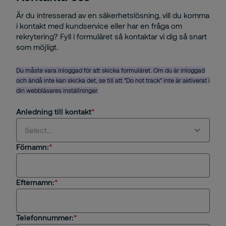
Är du intresserad av en säkerhetslösning, vill du komma
i kontakt med kundservice eller har en fråga om
rekrytering? Fyll i formuläret så kontaktar vi dig så snart
som möjligt.
Du måste vara inloggad för att skicka formuläret. Om du är inloggad
och ändå inte kan skicka det, se till att "Do not track" inte är aktiverat i
din webbläsares inställningar.
Anledning till kontakt
Select...
Förnamn:
Select...
Efternamn:
Jag är intresserad av en tjänst eller
säkerhetslösning från Securitas
Jag är kund hos Securitas
Telefonnummer: