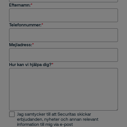
Efternamn:
Jag är intresserad av en tjänst eller
säkerhetslösning från Securitas
Jag är kund hos Securitas
Telefonnummer:
Frågor om rekrytering eller karriär på Securitas
Mejladress:
Övrigt
Hur kan vi hjälpa dig?
Jag samtycker till att Securitas skickar
erbjudanden, nyheter och annan relevant
information till mig via e-post