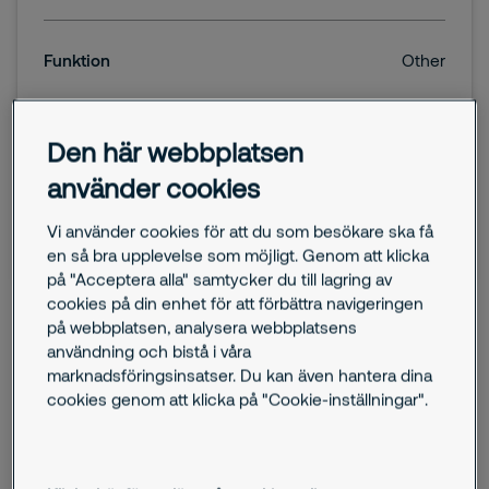
Funktion
Other
Dela
Den här webbplatsen
använder cookies
Vi använder cookies för att du som besökare ska få
Ansök
en så bra upplevelse som möjligt. Genom att klicka
på "Acceptera alla" samtycker du till lagring av
cookies på din enhet för att förbättra navigeringen
på webbplatsen, analysera webbplatsens
användning och bistå i våra
marknadsföringsinsatser. Du kan även hantera dina
cookies genom att klicka på "Cookie-inställningar".
Företagsbeskrivning
Securitas har en viktig roll i samhället och förvaltar