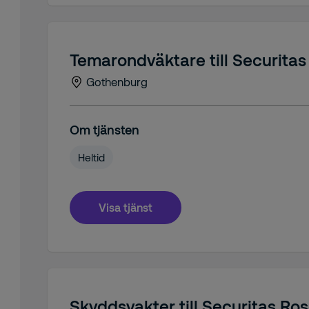
Temarondväktare till Securita
Gothenburg
Om tjänsten
Heltid
Visa tjänst
Skyddsvakter till Securitas Ro