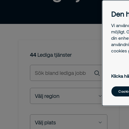
Den h
Vi använ
möjligt. 
din enhe
användni
cookies g
44
Lediga tjänster
Sök
bland
Klicka hä
lediga
jobb
Regions
Cookie
Välj region
Plats
Välj plats