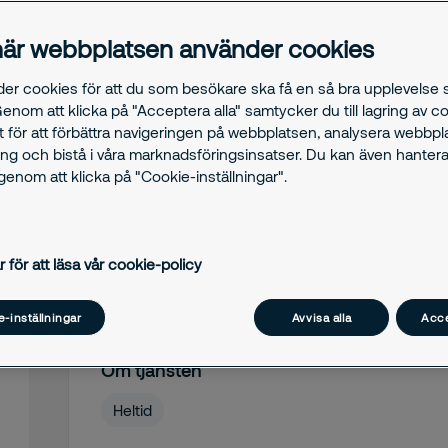
är webbplatsen använder cookies
der cookies för att du som besökare ska få en så bra upplevelse
Genom att klicka på "Acceptera alla" samtycker du till lagring av c
t för att förbättra navigeringen på webbplatsen, analysera webbp
ng och bistå i våra marknadsföringsinsatser. Du kan även hantera
Jobb
Karta
enom att klicka på "Cookie-inställningar".
Skyddsvakt Heltid till Securit
r för att läsa vår cookie-policy
Stockholm
-inställningar
Avvisa alla
Acce
Om tjänsten
Heltid