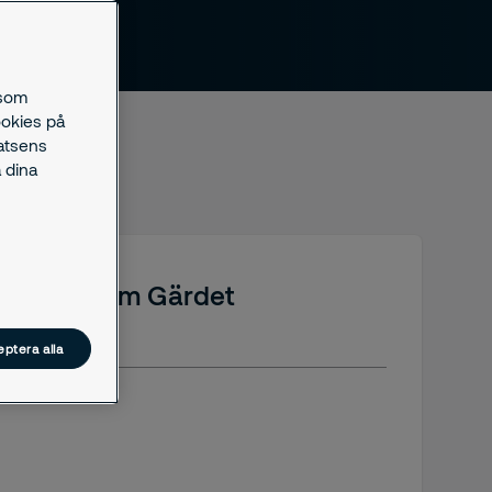
 som
ookies på
latsens
 dina
as Stockholm Gärdet
ptera alla