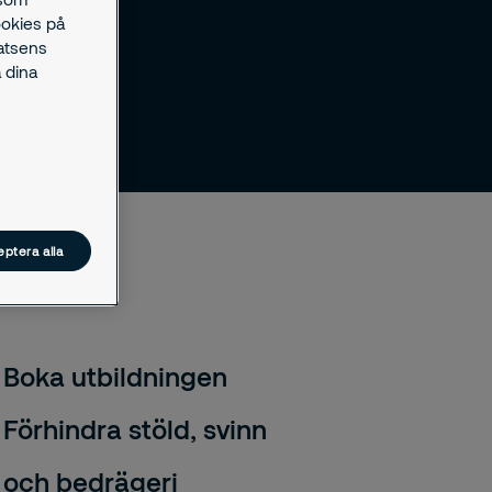
ookies på
latsens
 dina
ptera alla
Boka utbildningen
Förhindra stöld, svinn
och bedrägeri