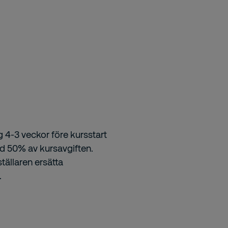
g 4-3 veckor före kursstart
ed 50% av kursavgiften.
tällaren ersätta
.