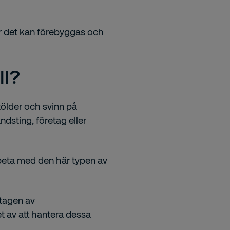
ur det kan förebyggas och
ll?
stölder och svinn på
ndsting, företag eller
rbeta med den här typen av
mtagen av
 av att hantera dessa