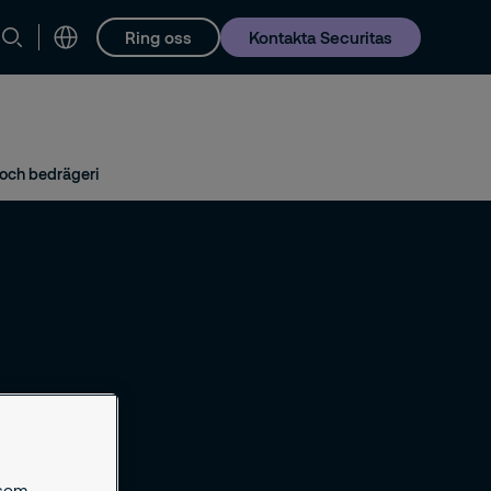
Ring oss
Kontakta Securitas
Karriär
n och bedrägeri
 som