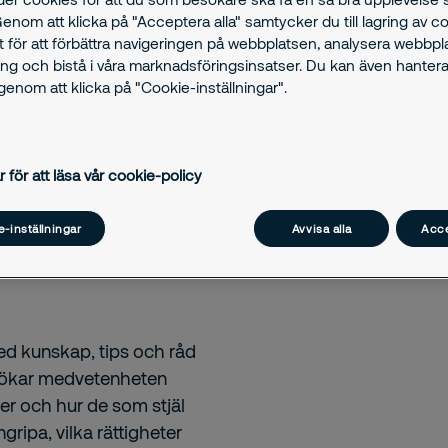
u kan känna
Genom att klicka på "Acceptera alla" samtycker du till lagring av c
t för att förbättra navigeringen på webbplatsen, analysera webbp
ng och bistå i våra marknadsföringsinsatser. Du kan även hantera
enom att klicka på "Cookie-inställningar".
r för att läsa vår cookie-policy
-inställningar
Avvisa alla
Acce
ed kunskap, tips och råd
Vi ökar medvetenheten
ner och hur de som stjäl
ingripa, vilka rättigheter