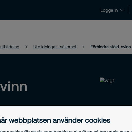
Logga in
Nyheter och insikter
Kontakt och support
 utbildning
Utbildningar - säkerhet
Förhindra stöld, svin
svinn
är webbplatsen använder cookies
 svinn och
mt vad du bör
der cookies för att du som besökare ska få en så bra upplevelse