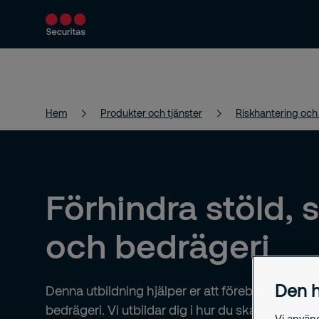
Produkter och tjänster
Säkerhetslösningar
Hem
Produkter och tjänster
Riskhantering och
Förhindra stöld, 
och bedrägeri
Den h
Denna utbildning hjälper er att förebygga stöld,
bedrägeri. Vi utbildar dig i hur du ska agera sa
Vi använ