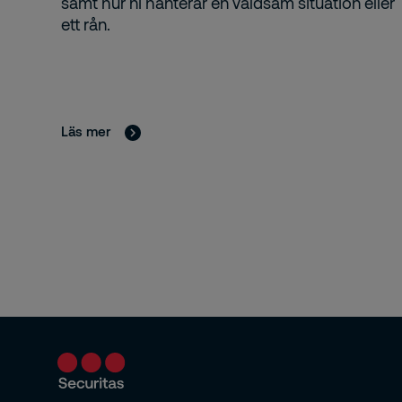
samt hur ni hanterar en våldsam situation eller
ett rån.
Läs mer