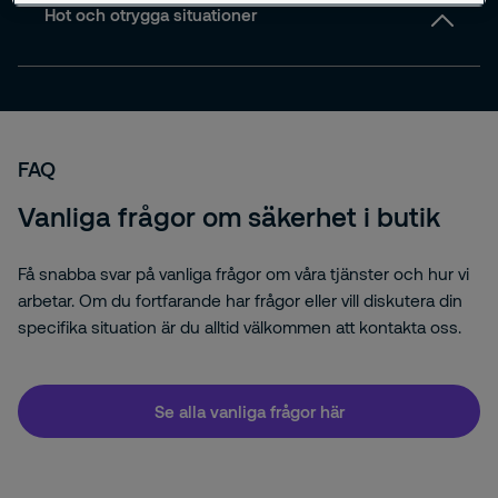
driftstopp, ekonomiska förluster och osäkerhet bland
Hot och otrygga situationer
medarbetare och kunder.
Hot, trakasserier och våldsamma situationer kan
skapa otrygghet och stress i arbetsmiljön. Det
påverkar både personalens arbetsvillkor och
kundernas upplevelse av trygghet.
FAQ
Vanliga frågor om säkerhet i butik
Få snabba svar på vanliga frågor om våra tjänster och hur vi
arbetar. Om du fortfarande har frågor eller vill diskutera din
specifika situation är du alltid välkommen att kontakta oss.
Se alla vanliga frågor här