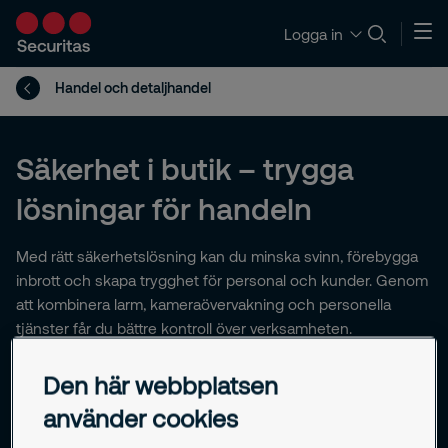
Logga in
Handel och detaljhandel
Säkerhet i butik – trygga
lösningar för handeln
Med rätt säkerhetslösning kan du minska svinn, förebygga
inbrott och skapa trygghet för personal och kunder. Genom
att kombinera larm, kameraövervakning och personella
tjänster får du bättre kontroll över verksamheten.
Den här webbplatsen
använder cookies