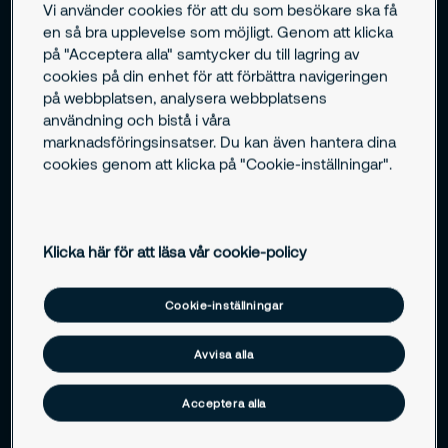
Vi använder cookies för att du som besökare ska få
en så bra upplevelse som möjligt. Genom att klicka
Dina säkerhetsutmaningar
på "Acceptera alla" samtycker du till lagring av
cookies på din enhet för att förbättra navigeringen
Risker inom handel och detaljhandel
på webbplatsen, analysera webbplatsens
användning och bistå i våra
marknadsföringsinsatser. Du kan även hantera dina
Risker inom handeln påverkar både omsättning och
cookies genom att klicka på "Cookie-inställningar".
varumärke. Inbrott, stöld, svinn och brand kan leda till
driftstopp, ekonomiska förluster och minskat förtroende
från kunder och medarbetare.
Klicka här för att läsa vår cookie-policy
Inbrott, stöld och svinn
Cookie-inställningar
Inbrott, stöld och svinn kan leda till direkta
ekonomiska förluster, störningar i driften och ökad
Avvisa alla
arbetsbelastning för personalen. Återkommande
Brand
incidenter påverkar även trygghetskänslan i
Acceptera alla
Brand kan orsaka omfattande skador på lokaler, varor
verksamheten.
och utrustning. Även mindre incidenter kan leda till