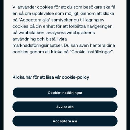
Vi använder cookies för att du som besökare ska få
en så bra upplevelse som möjligt. Genom att klicka
Dina säkerhetsutmaningar
på "Acceptera alla" samtycker du till lagring av
cookies på din enhet för att förbättra navigeringen
Risker i flygplatsmiljö
på webbplatsen, analysera webbplatsens
användning och bistå i våra
Flygplatser är öppna, komplexa och säkerhetsklassade
marknadsföringsinsatser. Du kan även hantera dina
miljöer. Den höga tillgängligheten, de stora
cookies genom att klicka på "Cookie-inställningar".
passagerarflödena och flygplatsens samhällsviktiga roll
innebär olika risker som kan påverka både säkerhet och
drift.
Klicka här för att läsa vår cookie-policy
Hot och brott mot den civila luftfarten
Cookie-inställningar
Avvisa alla
Obehörigt tillträde
Acceptera alla