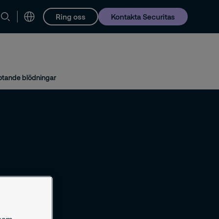
Ring oss
Kontakta Securitas
Karriär
otande blödningar
 som