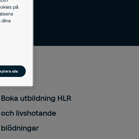
ookies på
latsens
 dina
ptera alla
Boka utbildning HLR
och livshotande
blödningar