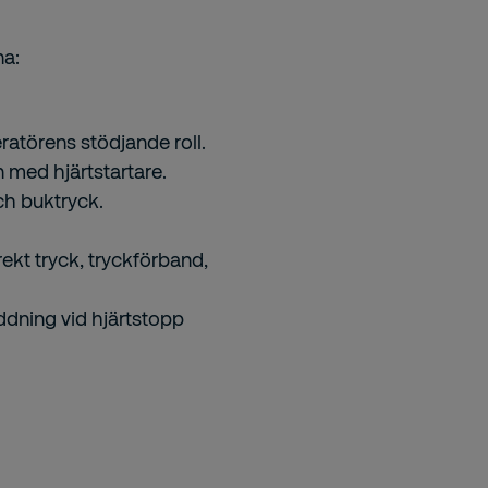
na:
törens stödjande roll.
 med hjärtstartare.
ch buktryck.
kt tryck, tryckförband,
äddning vid hjärtstopp