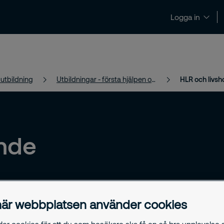
Logga in
Nyheter och insikter
Kontakt och support
 utbildning
Utbildningar - första hjälpen och HLR
HLR och livsh
ande
är webbplatsen använder cookies
r och varje år
khus i
der cookies för att du som besökare ska få en så bra upplevelse