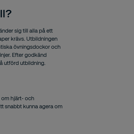
ll?
er sig till alla på ett
aper krävs. Utbildningen
istiska övningsdockor och
injer. Efter godkänd
 utförd utbildning.
r om hjärt- och
att snabbt kunna agera om