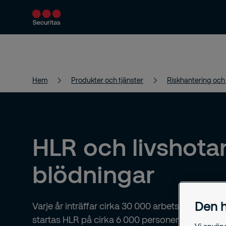
Produkter och tjänster
Säkerhetslösningar
Hem
Produkter och tjänster
Riskhantering och
HLR och livshot
blödningar
Den h
Varje år inträffar cirka 30 000 arbetsplatsolycko
startas HLR på cirka 6 000 personer utanför sju
Vi använ