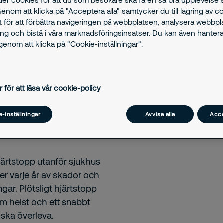
Genom att klicka på "Acceptera alla" samtycker du till lagring av c
t för att förbättra navigeringen på webbplatsen, analysera webbp
ng och bistå i våra marknadsföringsinsatser. Du kan även hantera
enom att klicka på "Cookie-inställningar".
r för att läsa vår cookie-policy
-inställningar
Avvisa alla
Acce
ärtstopp utanför sjukhus
r varje år av skador och
gar. Plötsligt hjärtstopp
m helst och ett snabbt
ska överleva.