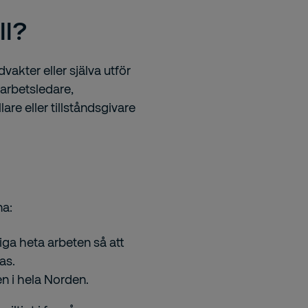
ll?
akter eller själva utför
 arbetsledare,
re eller tillståndsgivare
na:
ga heta arbeten så att
as.
n i hela Norden.