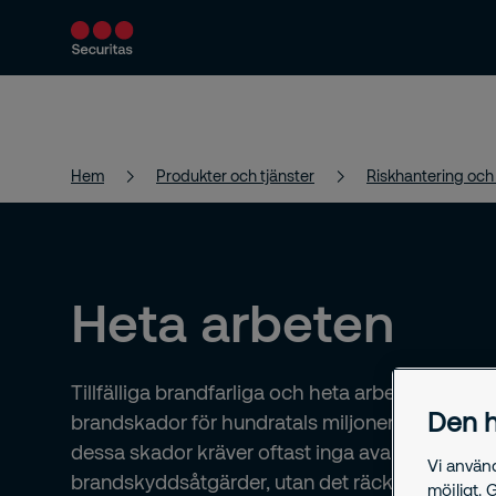
Produkter och tjänster
Säkerhetslösningar
Hem
Produkter och tjänster
Riskhantering och
Heta arbeten
Tillfälliga brandfarliga och heta arbeten orsakar
Den h
brandskador för hundratals miljoner kronor. Att
dessa skador kräver oftast inga avancerade
Vi använ
brandskyddsåtgärder, utan det räcker många 
möjligt. 