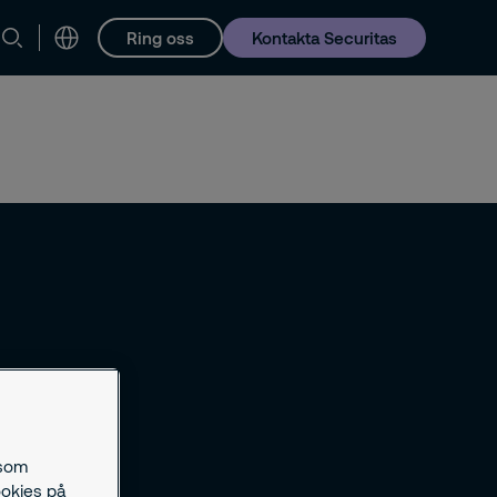
Ring oss
Kontakta Securitas
Karriär
 som
ookies på