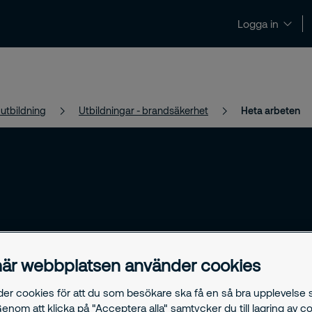
Logga in
Nyheter och insikter
Kontakt och support
 utbildning
Utbildningar - brandsäkerhet
Heta arbeten
 årligen
är webbplatsen använder cookies
 förhindra
der cookies för att du som besökare ska få en så bra upplevelse
gånger med
Genom att klicka på "Acceptera alla" samtycker du till lagring av c