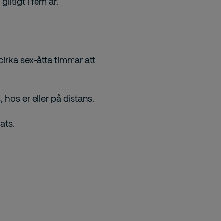
iltigt i fem år.
irka sex-åtta timmar att
 hos er eller på distans.
ats.