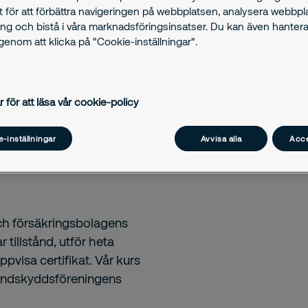
t för att förbättra navigeringen på webbplatsen, analysera webbp
ng och bistå i våra marknadsföringsinsatser. Du kan även hantera
enom att klicka på "Cookie-inställningar".
r för att läsa vår cookie-policy
-inställningar
Avvisa alla
Acce
 och försäkringsbolagens
 tillstånd, utför heta
pvisa certifikat. Vår kurs
randskyddsföreningens