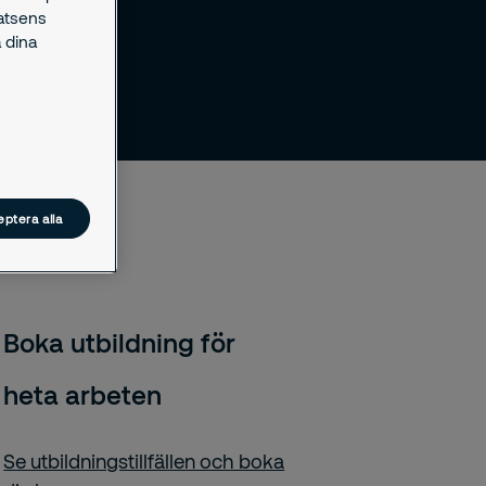
latsens
 dina
ptera alla
Boka utbildning för
heta arbeten
Se utbildningstillfällen och boka