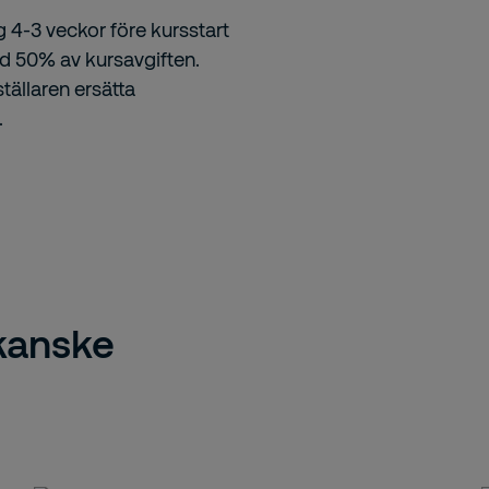
g 4-3 veckor före kursstart
ed 50% av kursavgiften.
tällaren ersätta
.
 kanske