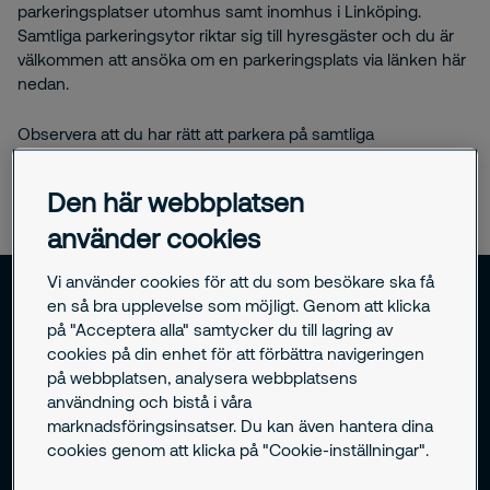
parkeringsplatser utomhus samt inomhus i Linköping.
Samtliga parkeringsytor riktar sig till hyresgäster och du är
välkommen att ansöka om en parkeringsplats via länken här
nedan.
Observera att du har rätt att parkera på samtliga
utomhusparkeringar när du tecknar ett månadstillstånd på
ett parkeringsområde som är utomhus.
Den här webbplatsen
använder cookies
Vi använder cookies för att du som besökare ska få
Sörgårdsgatan - Utomhusparkering
en så bra upplevelse som möjligt. Genom att klicka
på "Acceptera alla" samtycker du till lagring av
Här kan du som hyresgäst ansöka om en
cookies på din enhet för att förbättra navigeringen
oreserverad parkeringsplats på Sörgårdsgatan 1-
på webbplatsen, analysera webbplatsens
75.
användning och bistå i våra
marknadsföringsinsatser. Du kan även hantera dina
cookies genom att klicka på "Cookie-inställningar".
Klicka här