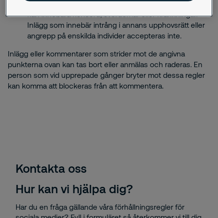
Inte accepterar ovårdat språkbruk vilket exempelvis
kan innebära könsord, svordomar eller kränkningar.
Inlägg som innebär intrång i annans upphovsrätt eller
angrepp på enskilda individer accepteras inte.
Inlägg eller kommentarer som strider mot de angivna
punkterna ovan kan tas bort eller anmälas och raderas. En
person som vid upprepade gånger bryter mot dessa regler
kan komma att blockeras från att kommentera.
Kontakta oss
Hur kan vi hjälpa dig?
Har du en fråga gällande våra förhållningsregler för
sociala medier? Fyll i formuläret så återkommer vi till dig