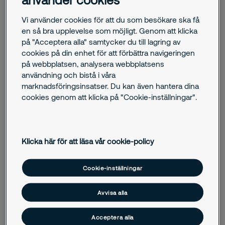
Vi använder cookies för att du som besökare ska få
en så bra upplevelse som möjligt. Genom att klicka
på "Acceptera alla" samtycker du till lagring av
Vi vill att våra sociala medier ska vara en öppen plattform där
cookies på din enhet för att förbättra navigeringen
vi uppmärksammar händelser i företaget men också en
på webbplatsen, analysera webbplatsens
plats för synpunkter och diskussion.
användning och bistå i våra
marknadsföringsinsatser. Du kan även hantera dina
Från och med juni 2023 har vi en ny rutin för hur vi hanterar
cookies genom att klicka på "Cookie-inställningar".
kommenterer i våra sociala medier, där vi:
Förbehåller oss rätten att ta bort kommentarer med
kommersiell innebörd eller kommentarer som hänvisar
Klicka här för att läsa vår cookie-policy
till enskilda produkter.
Cookie-inställningar
Inte accepterar inlägg och kommentarer som strider
mot lagen eller som har rasistiskt, sexuellt eller
Avvisa alla
våldsamt innehåll samt nedsättande omdömen om
kön, ras, religion eller sexualitet.
Acceptera alla