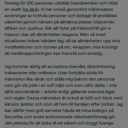
företag för 200 personer, utbildat brandtekniker och hittat
en skatt! (
se länk)
. Vi har också genomfört miljöinsatser,
avvisningar av hotfulla personer och bidragit till anställdas
säkerhet genom närvaro på allmänna platser, köpcenter,
affärer och sjukhus. När allt flyter på friktionsfritt gör vi
massor utan att allmänheten reagerar. Men så snart
situationen kräver hårdare tag, då tar allmänheten upp sina
mobiltelefoner och trycker på rec.-knappen. Inte konstigt
att medierapporteringen kan framstå som ensidig.
Jag kommer aldrig att acceptera övervåld, diskriminering,
trakasserier eller orättvisor. Utan fortsätta strida för
människor lika värde och ställa mig bakom den personal
som gör sitt jobb i en tuff miljö och som utför detta – inte
alltid avundsvärda – arbete enligt gällande svenska lagar
och regler. Dessa människor är också av kött och blod, med
känslor, åsikter och som vill hem till familjen efter jobbet. Jag
kan därför med gott samvete hävda att mina kollegor på
Securitas och andra auktoriserade säkerhetsföretag gör
vårt yttersta för att bidra till ett säkert och tryggt Sverige.