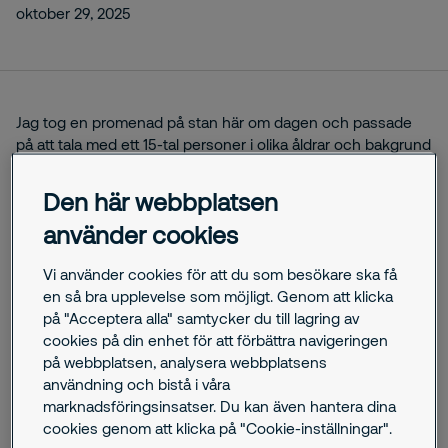
oktober 29, 2025
Jag tog en promenad på stan här om dagen och passade
på att tala med ett 15-tal personer i olika åldrar och bakgrund
om de upplevde en ökad oordning eller ökad oro då
ordningsvakter och väktare syns mer på våra gator. Om man
Den här webbplatsen
ska lyssna till medierapporteringen så är dessa vakter ett
använder cookies
stort hot idag, och människor är livrädda för dess etablering i
samhället, men alla jag talade med hävdade att de skulle
Vi använder cookies för att du som besökare ska få
vara avsevärt mycket otryggare om väktare och
en så bra upplevelse som möjligt. Genom att klicka
ordningsvakter inte fanns.
på "Acceptera alla" samtycker du till lagring av
cookies på din enhet för att förbättra navigeringen
Etablerade media och sociala medier kan idag peka ut en
på webbplatsen, analysera webbplatsens
riktning i nyhetsrapporteringen som blir till sanningar och
användning och bistå i våra
snabbt sprids av tusentals. Inlägg och åsikter kan nå långt
marknadsföringsinsatser. Du kan även hantera dina
utan att den viktiga eftertänksamheten eller analysen ägt
cookies genom att klicka på "Cookie-inställningar".
rum. Något som kan få förödande konsekvenser då det i