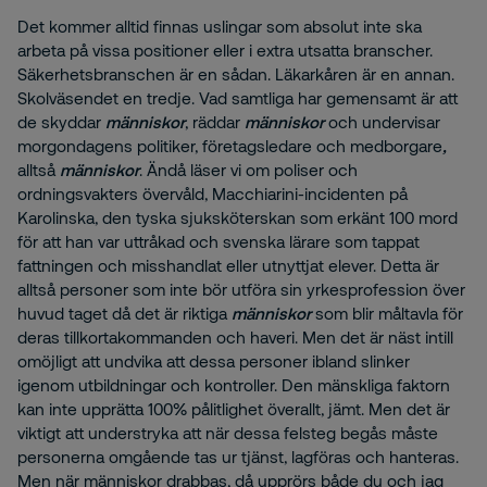
Det kommer alltid finnas uslingar som absolut inte ska
arbeta på vissa positioner eller i extra utsatta branscher.
Säkerhetsbranschen är en sådan. Läkarkåren är en annan.
Skolväsendet en tredje. Vad samtliga har gemensamt är att
de skyddar
människor
, räddar
människor
och undervisar
morgondagens politiker, företagsledare och medborgare
,
alltså
människor
. Ändå läser vi om poliser och
ordningsvakters övervåld, Macchiarini-incidenten på
Karolinska, den tyska sjuksköterskan som erkänt 100 mord
för att han var uttråkad och svenska lärare som tappat
fattningen och misshandlat eller utnyttjat elever. Detta är
alltså personer som inte bör utföra sin yrkesprofession över
huvud taget då det är riktiga
människor
som blir måltavla för
deras tillkortakommanden och haveri. Men det är näst intill
omöjligt att undvika att dessa personer ibland slinker
igenom utbildningar och kontroller. Den mänskliga faktorn
kan inte upprätta 100% pålitlighet överallt, jämt. Men det är
viktigt att understryka att när dessa felsteg begås måste
personerna omgående tas ur tjänst, lagföras och hanteras.
Men när människor drabbas, då upprörs både du och jag