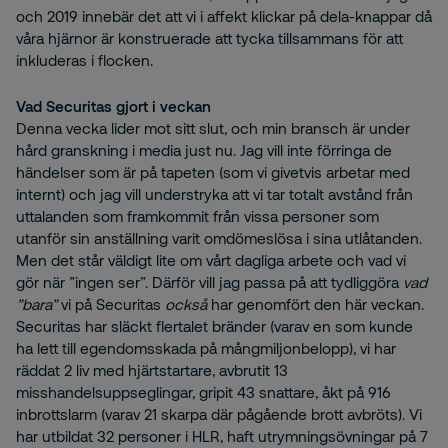
och 2019 innebär det att vi i affekt klickar på dela-knappar då
våra hjärnor är konstruerade att tycka tillsammans för att
inkluderas i flocken.
Vad Securitas gjort i veckan
Denna vecka lider mot sitt slut, och min bransch är under
hård granskning i media just nu. Jag vill inte förringa de
händelser som är på tapeten (som vi givetvis arbetar med
internt) och jag vill understryka att vi tar totalt avstånd från
uttalanden som framkommit från vissa personer som
utanför sin anställning varit omdömeslösa i sina utlåtanden.
Men det står väldigt lite om vårt dagliga arbete och vad vi
gör när ”ingen ser”. Därför vill jag passa på att tydliggöra
vad
”bara”
vi på Securitas
också
har genomfört den här veckan.
Securitas har släckt flertalet bränder (varav en som kunde
ha lett till egendomsskada på mångmiljonbelopp), vi har
räddat 2 liv med hjärtstartare, avbrutit 13
misshandelsuppseglingar, gripit 43 snattare, åkt på 916
inbrottslarm (varav 21 skarpa där pågående brott avbröts). Vi
har utbildat 32 personer i HLR, haft utrymningsövningar på 7