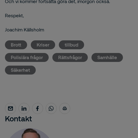
Och vi kommer fortsätta göra det, imorgon också.
Respekt,
Joachim Källsholm
Brott
Kriser
tillbud
Polisiära frågor
Rättsfrågor
Samhälle
Säkerhet
Kontakt