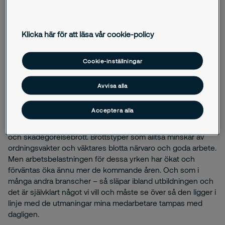
värsta fall drabbar människor som endast gjort sitt jobb. Att
ordningsvakter får mycket hat är inget nytt fenomen – men
varför är hatet alltid i överflöd om man ställer det i relation till
Klicka här för att läsa vår cookie-policy
kärleken eller ryggdunkningarna som ofta uteblir när dessa
människor gör något bra?
Cookie-inställningar
Brotten minskar av vakters närvaro
Tittar vi på antalet anmälda brott i Sverige idag, så är siffrorna
Avvisa alla
tydliga med en brottsminskning på samtliga orter där
ordningsvakter eller väktare kompletterat den offentliga
Acceptera alla
verksamhetens säkerhet- och trygghetsåtgärder.
Minskningen är som tydligast inom tillgrepps-, misshandel-
och skadegörelsebrott. Brottstyper som alltså minskar av
ordningsvakter och väktares blotta närvaro och goda arbete.
Men arbetsbelastningen för dessa yrken har ökat och
förväntas öka ännu mer de kommande åren. Och som i
många andra branscher – så släpar ibland utbildningen och
det är självklart något vi vill och måste se över så den ligger i
linje med de utmaningar mina medarbetare tampas med
dagligen.