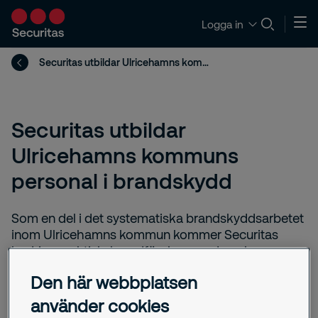
Logga in
Securitas utbildar Ulricehamns kommuns personal i brandskydd
Securitas utbildar
Ulricehamns kommuns
personal i brandskydd
Som en del i det systematiska brandskyddsarbetet
inom Ulricehamns kommun kommer Securitas
bedriva praktisk, brandförebyggande och
skadeavhjälpande utbildning för kommunens
Den här webbplatsen
personal. Kommunens cirka 2 200 anställda
utbildas i brandskydd vart tredje år för att kunna
använder cookies
arbeta förebyggande mot brand och agera på rätt