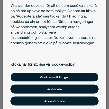
sätt vid ett brandlarm/tillbud.
Vi använder cookies för att du som besökare ska få
en så bra upplevelse som möjligt. Genom att klicka
på "Acceptera alla" samtycker du till lagring av
cookies på din enhet för att förbättra navigeringen
på webbplatsen, analysera webbplatsens
oktober 29, 2025
användning och bistå i våra
marknadsföringsinsatser. Du kan även hantera dina
cookies genom att klicka på "Cookie-inställningar".
Som en del i det systematiska brandskyddsarbetet inom
Ulricehamns kommun kommer Securitas bedriva praktisk,
Klicka här för att läsa vår cookie-policy
brandförebyggande och skadeavhjälpande utbildning för
kommunens personal. Kommunens cirka 2 200 anställda
utbildas i brandskydd vart tredje år för att kunna arbeta
Cookie-inställningar
förebyggande mot brand och agera på rätt sätt vid ett
brandlarm/tillbud.
Avvisa alla
Avtalet träder i kraft 2020-06-01 och gäller i maximalt tre år.
Acceptera alla
Utbildningarna kommer att genomföras av Securitas