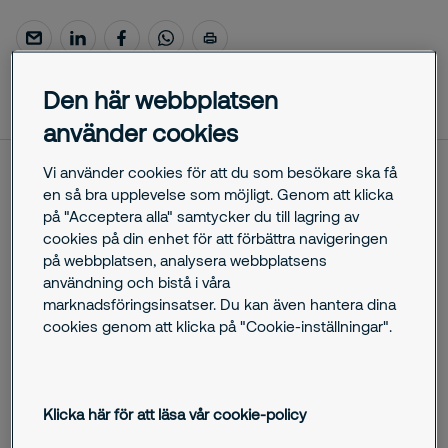
oktober 29, 2025
Den här webbplatsen
använder cookies
Vi använder cookies för att du som besökare ska få
Sedan 2017 har Securitas tillhandahållit teknisk och
en så bra upplevelse som möjligt. Genom att klicka
personell säkerhet för Matsmarts centrallager i Katrineholm.
på "Acceptera alla" samtycker du till lagring av
I och med att verksamheten expanderar ytterligare har
cookies på din enhet för att förbättra navigeringen
centrallagret nu flyttats till Örebro och Securitas har tecknat
på webbplatsen, analysera webbplatsens
ett solutionavtal med e-handeln för att kunna erbjuda ett
användning och bistå i våra
integrerat säkerhetssystem med fokus på flera funktionella
marknadsföringsinsatser. Du kan även hantera dina
lösningar.
cookies genom att klicka på "Cookie-inställningar".
– Vi är mycket glada att kunden fortsatt har högt förtroende
för oss och litar på att vi kan säkra deras verksamhet på
bästa sätt. Ett solutionavtal innebär en helhetslösning
Klicka här för att läsa vår cookie-policy
skräddarsydd efter kundens unika behov så här har vi satsat