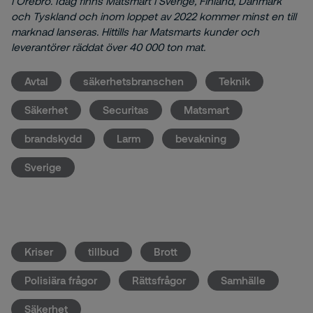
i Örebro. Idag finns Matsmart i Sverige, Finland, Danmark
och Tyskland och inom loppet av 2022 kommer minst en till
marknad lanseras. Hittills har Matsmarts kunder och
leverantörer räddat över 40 000 ton mat.
Avtal
säkerhetsbranschen
Teknik
Säkerhet
Securitas
Matsmart
brandskydd
Larm
bevakning
Sverige
Kriser
tillbud
Brott
Polisiära frågor
Rättsfrågor
Samhälle
Säkerhet