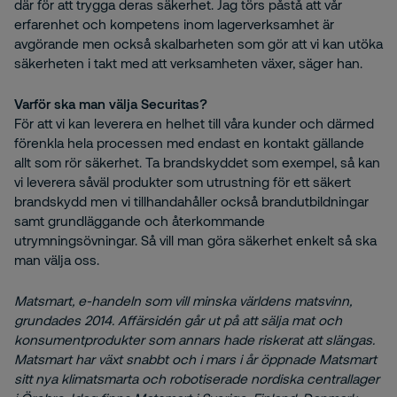
där för att trygga deras säkerhet. Jag törs påstå att vår
erfarenhet och kompetens inom lagerverksamhet är
avgörande men också skalbarheten som gör att vi kan utöka
säkerheten i takt med att verksamheten växer, säger han.
Varför ska man välja Securitas?
För att vi kan leverera en helhet till våra kunder och därmed
förenkla hela processen med endast en kontakt gällande
allt som rör säkerhet. Ta brandskyddet som exempel, så kan
vi leverera såväl produkter som utrustning för ett säkert
brandskydd men vi tillhandahåller också brandutbildningar
samt grundläggande och återkommande
utrymningsövningar. Så vill man göra säkerhet enkelt så ska
man välja oss.
Matsmart, e-handeln som vill minska världens matsvinn,
grundades 2014. Affärsidén går ut på att sälja mat och
konsumentprodukter som annars hade riskerat att slängas.
Matsmart har växt snabbt och i mars i år öppnade Matsmart
sitt nya klimatsmarta och robotiserade nordiska centrallager