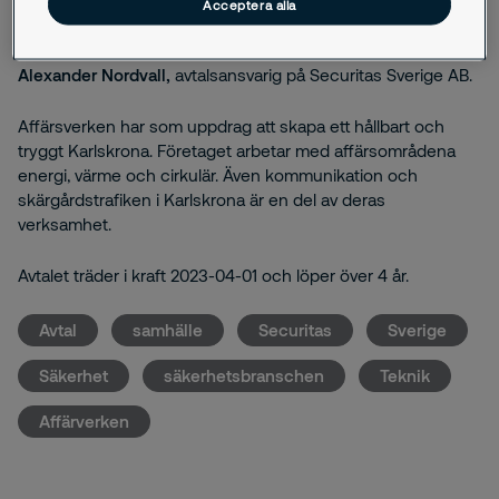
viktigt då hjärtstartare är något som ligger oss varmt om
Acceptera alla
hjärtat, något som alla företag bör prioritera och som vi
hoppas kunna hjälpa ännu fler med framöver, säger
Alexander Nordvall,
avtalsansvarig på Securitas Sverige AB.
Affärsverken har som uppdrag att skapa ett hållbart och
tryggt Karlskrona. Företaget arbetar med affärsområdena
energi, värme och cirkulär. Även kommunikation och
skärgårdstrafiken i Karlskrona är en del av deras
verksamhet.
Avtalet träder i kraft 2023-04-01 och löper över 4 år.
Avtal
samhälle
Securitas
Sverige
Säkerhet
säkerhetsbranschen
Teknik
Affärverken