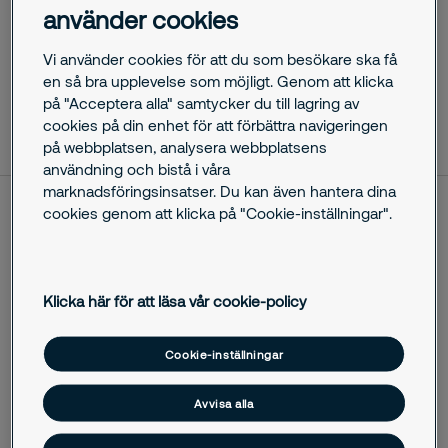
använder cookies
till företagets skärgårdsbåtar.
Vi använder cookies för att du som besökare ska få
en så bra upplevelse som möjligt. Genom att klicka
på "Acceptera alla" samtycker du till lagring av
oktober 29, 2025
cookies på din enhet för att förbättra navigeringen
på webbplatsen, analysera webbplatsens
användning och bistå i våra
marknadsföringsinsatser. Du kan även hantera dina
cookies genom att klicka på "Cookie-inställningar".
Securitas Sverige AB har tecknat avtal med Affärsverken i
Karlskrona gällande leverans av hjärtstartare. I avtalet ingår
leverans, installation och service av hjärtstartare på
företagets högkvarter. Även batterier och elektroder står
Klicka här för att läsa vår cookie-policy
Securitas för, det vill säga hela kedjan från leverans till
service. Tjänsten kan också komma att utökas till företagets
Cookie-inställningar
skärgårdsbåtar.
– Affärsverken i Karlskrona är en kund som vi verkligen ser
Avvisa alla
fram emot ett långsiktigt samarbete med. Det här avtalet är