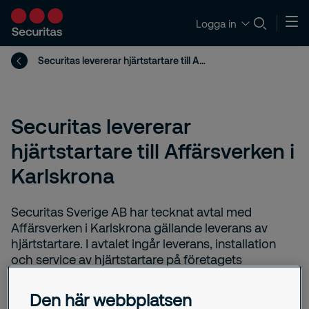
Logga in
Securitas levererar hjärtstartare till Affärsverken i Karlskrona
Securitas levererar
hjärtstartare till Affärsverken i
Karlskrona
Securitas Sverige AB har tecknat avtal med
Affärsverken i Karlskrona gällande leverans av
hjärtstartare. I avtalet ingår leverans, installation
och service av hjärtstartare på företagets
högkvarter. Även batterier och elektroder står
Securitas för, det vill säga hela kedjan från leverans
Den här webbplatsen
till service. Tjänsten kan också komma att utökas