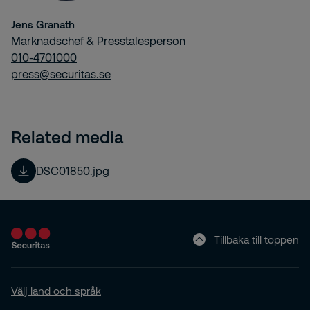
Jens Granath
Marknadschef & Presstalesperson
010-4701000
press@securitas.se
Related media
DSC01850.jpg
Tillbaka till toppen
Välj land och språk