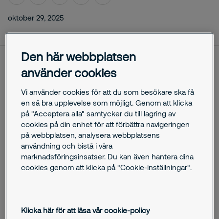
oktober 29, 2025
Den här webbplatsen
använder cookies
I juni genomförs Volvo Car Scandinavian Mixed på
Halmstad Golfklubb. Securitas ansvarar för säkerheten
Vi använder cookies för att du som besökare ska få
under tävlingen som även i år drar stornamn inom sporten
en så bra upplevelse som möjligt. Genom att klicka
som Henrik Stenson och Annika Sörenstam och omnämns
på "Acceptera alla" samtycker du till lagring av
som världens första jämställda golftävling.
cookies på din enhet för att förbättra navigeringen
på webbplatsen, analysera webbplatsens
Under golfeventet Volvo Car Scandinavian Mixed som går av
användning och bistå i våra
stapeln 9 – 12 juni 2022 ansvar Securitas Sverige AB för den
marknadsföringsinsatser. Du kan även hantera dina
personella säkerheten samt att tillhandahålla tekniska
cookies genom att klicka på "Cookie-inställningar".
portabla säkerhetslösningar vid behov.
Fredrik Ahlqvist
är
regionchef i syd och tycker det är ärofyllt att få vara med
och säkra en sådan stor och viktig golftävling.
– Vårt uppdrag är att stötta arrangören i säkerhetsfrågor och
Klicka här för att läsa vår cookie-policy
kontrollera flöden och skydda eventet mot att obehöriga tar