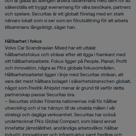
och är glada att återigen arbeta tillsammans med dem för att
säkerställa ett tryggt evenemang för våra besökare, partners
och spelare. Securitas är ett globalt företag med en stark
närvaro lokalt som vi ser som en förutsättning för att arbeta
tillsammans långsiktigt, säger han.
Hållbarhet i fokus
Volvo Car Scandinavian Mixed har ett uttalat
hållbarhetsfokus och strävar efter att ligga i framkant med
sitt hållbarhetsarbete. Fokus ligger på People, Planet, Profit
och Innovation, några av FN:s globala fokusområden.
Hållbarhetsarbetet ligger i linje med Securitas strävan, att
vara det mest hållbara bolaget i säkerhetsbranschen globalt,
något som Fredrik Ahlqvist menar är grund till varför detta
partnerskap passar Securitas bra.
– Securitas stöder Förenta nationernas mål för hållbar
utveckling och vi tar hänsyn till de utvalda målen i vår
strategi och dagliga verksamhet. Securitas har också
undertecknat FN:s Global Compact, som bland annat
innefattar jämställdhet, anständiga arbetsvillkor, hållbar
industri, innovationer och infrastruktur samt fredliga och