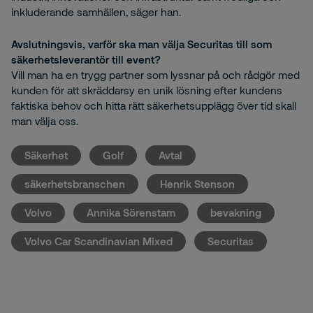
inkluderande samhällen, säger han.
Avslutningsvis, varför ska man välja Securitas till som
säkerhetsleverantör till event?
Vill man ha en trygg partner som lyssnar på och rådgör med
kunden för att skräddarsy en unik lösning efter kundens
faktiska behov och hitta rätt säkerhetsupplägg över tid skall
man välja oss.
Säkerhet
Golf
Avtal
säkerhetsbranschen
Henrik Stenson
Volvo
Annika Sörenstam
bevakning
Volvo Car Scandinavian Mixed
Securitas