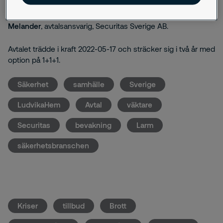
kommunfastigheter sedan tidigare är nöjd med vår leverans
och vi ser fram emot ett fortsatt gott samarbete, säger
Åsa
Melander
, avtalsansvarig, Securitas Sverige AB.
Avtalet trädde i kraft 2022-05-17 och sträcker sig i två år med
option på 1+1+1.
Säkerhet
samhälle
Sverige
LudvikaHem
Avtal
väktare
Securitas
bevakning
Larm
säkerhetsbranschen
Kriser
tillbud
Brott