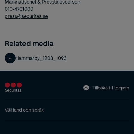
Marknadschef & Presstalesperson
010-4701000
press@securitas.se
Related media
Hammarby_1208_1093
Tillbaka till toppen
Välj land och språk