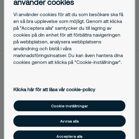
använder cookies
hyresgästernas trygghet och boendemiljö.
Vi använder cookies för att du som besökare ska få
en så bra upplevelse som möjligt. Genom att klicka
på "Acceptera alla" samtycker du till lagring av
oktober 29, 2025
cookies på din enhet för att förbättra navigeringen
på webbplatsen, analysera webbplatsens
användning och bistå i våra
marknadsföringsinsatser. Du kan även hantera dina
cookies genom att klicka på "Cookie-inställningar".
Securitas och Ludvika kommunfastigheter har efter fyra år
av samarbete tecknat nytt avtal gällande
övervakningstjänster. Avtalet gäller åtgärder vid larm och
rondering av kundens fastigheter för att förebygga inbrott
Klicka här för att läsa vår cookie-policy
och skadegörelse. Dessutom kommer Securitas ansvara
över fastighetsjour för akuta ärenden utanför kontorstid och
Cookie-inställningar
trygghetsjour för hyresgästernas trygghet och boendemiljö.
– Tack vare avtalet Securitas har haft med Ludvika
kommunfastigheter sedan tidigare så har båda parter koll på
Avvisa alla
behoven och hur vi som säkerhetsleverantör kan vara
behjälpliga på bästa sätt. Det nya avtalet visar på att Ludvika
Acceptera alla