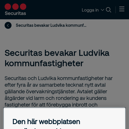
Logga in
Securitas bevakar Ludvika kommunfastigheter
Securitas bevakar Ludvika
kommunfastigheter
Securitas och Ludvika kommunfastigheter har
efter fyra år av samarbete tecknat nytt avtal
gällande övervakningstjänster. Avtalet gäller
åtgärder vid larm och rondering av kundens
fastigheter för att förebygga inbrott och
skadegörelse. Dessutom kommer Securitas
ansvara över fastighetsjour för akuta ärenden
Den här webbplatsen
utanför kontorstid och trygghetsjour för