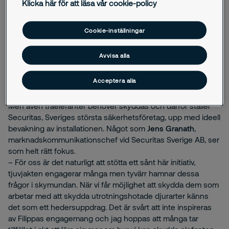
Klicka här för att läsa vår cookie-policy
anordnar Wildhood en installation med 55 träelefanter
byggda i naturlig storlek, placerade mitt i Stockholm.
– Vi är oerhört stolta över att på bästa möjliga läge, mitt i
Cookie-inställningar
Stockholms hjärta, få möjlighet att öka
kännedomen om tjuvjakten och vad som krävs för att
Avvisa alla
stoppa den, säger
Filippa Tarras-Wahlberg,
grundare av
Wildhood Foundation.
Acceptera alla
Securitas bevakar elefanterna
Men även träelefanter behöver skyddas och därför ställer
Securitas, Sveriges största säkerhetsföretag, upp med ideell
bevakning av installationen. Något som
Jens Granath
,
marknadskommunikationschef vid Securitas Sverige AB, ser
som helt rätt fokus.
– För oss är det naturligt att stötta ett sånt här initiativ,
tjuvjakten engagerar många men tyvärr hamnar dessa
frågor i skymundan. När vi får möjlighet att skydda dem som
arbetar med att skydda utrotningshotade djurarter känns
det som ett hedersuppdrag. Det är svårt att inte inspireras
av Filippas engagemang och jag hoppas att många tar