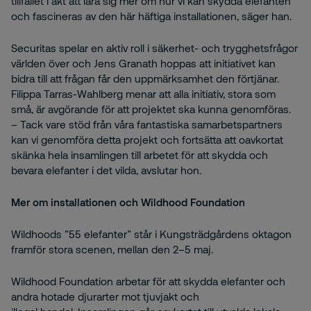
tillfället i akt att lära sig mer om hur vi kan skydda elefanten
och fascineras av den här häftiga installationen, säger han.
Securitas spelar en aktiv roll i säkerhet- och trygghetsfrågor
världen över och Jens Granath hoppas att initiativet kan
bidra till att frågan får den uppmärksamhet den förtjänar.
Filippa Tarras-Wahlberg menar att alla initiativ, stora som
små, är avgörande för att projektet ska kunna genomföras.
– Tack vare stöd från våra fantastiska samarbetspartners
kan vi genomföra detta projekt och fortsätta att oavkortat
skänka hela insamlingen till arbetet för att skydda och
bevara elefanter i det vilda, avslutar hon.
Mer om installationen och Wildhood Foundation
Wildhoods ”55 elefanter” står i Kungsträdgårdens oktagon
framför stora scenen, mellan den 2–5 maj.
Wildhood Foundation arbetar för att skydda elefanter och
andra hotade djurarter mot tjuvjakt och