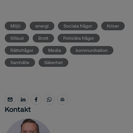
Miljö
energi
Sociala frågor
Kriser
tillbud
Brott
Polisiära frågor
Rättsfrågor
Media
kommunikation
Samhälle
Säkerhet
Kontakt