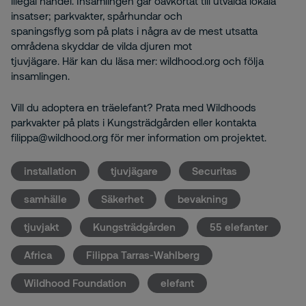
illegal handel. Insamlingen går oavkortat till utvalda lokala
insatser; parkvakter, spårhundar och
spaningsflyg som på plats i några av de mest utsatta
områdena skyddar de vilda djuren mot
tjuvjägare. Här kan du läsa mer: wildhood.org och följa
insamlingen.
Vill du adoptera en träelefant? Prata med Wildhoods
parkvakter på plats i Kungsträdgården eller kontakta
filippa@wildhood.org för mer information om projektet.
installation
tjuvjägare
Securitas
samhälle
Säkerhet
bevakning
tjuvjakt
Kungsträdgården
55 elefanter
Africa
Filippa Tarras-Wahlberg
Wildhood Foundation
elefant