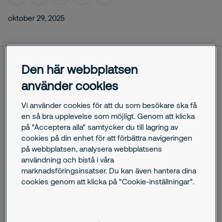
oktober 29, 2025
Den här webbplatsen
Securitas axlar i helgen ett annorlunda uppdrag; att skydda
använder cookies
träelefanter. Detta när Wildhood Foundations publika
installation ”55 elefanter” intar Kungsträdgården för att
skapa uppmärksamhet kring tjuvjakten i Afrika som dödar
Vi använder cookies för att du som besökare ska få
55 elefanter varje dag.
en så bra upplevelse som möjligt. Genom att klicka
på "Acceptera alla" samtycker du till lagring av
cookies på din enhet för att förbättra navigeringen
I Afrikas vildmark pågår det en kamp för att försvara vilda
på webbplatsen, analysera webbplatsens
djur mot tjuvjägare. Fler än 20 000
användning och bistå i våra
elefanter dödas årligen i den illegala jakten på elfenben och
marknadsföringsinsatser. Du kan även hantera dina
idag återstår bara omkring 400 000 vilda
cookies genom att klicka på "Cookie-inställningar".
elefanter i Afrika. Utvecklingen är minst sagt sorgfull.
Fortsätter det så här så riskerar elefanten att utrotas i det
vilda inom vår livstid vilket utgör ett hot mot balansen i vårt
ekosystem. För att skapa uppmärksamhet kring frågan