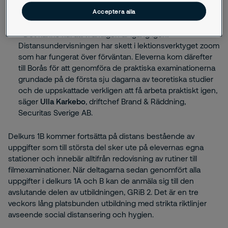
Stockholm:
Acceptera alla
- Det känns kul att vi äntligen är igång igen!
Distansundervisningen har skett i lektionsverktyget zoom
som har fungerat över förväntan. Eleverna kom därefter
till Borås för att genomföra de praktiska examinationerna
grundade på de första sju dagarna av teoretiska studier
och de uppskattade verkligen att få arbeta praktiskt igen,
säger
Ulla Karkebo
, driftchef Brand & Räddning,
Securitas Sverige AB.
Delkurs 1B kommer fortsätta på distans bestående av
uppgifter som till största del sker ute på elevernas egna
stationer och innebär alltifrån redovisning av rutiner till
filmexaminationer. När deltagarna sedan genomfört alla
uppgifter i delkurs 1A och B kan de anmäla sig till den
avslutande delen av utbildningen, GRiB 2. Det är en tre
veckors lång platsbunden utbildning med strikta riktlinjer
avseende social distansering och hygien.