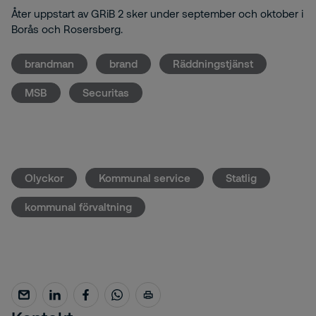
Åter uppstart av GRiB 2 sker under september och oktober i
Borås och Rosersberg.
brandman
brand
Räddningstjänst
MSB
Securitas
Olyckor
Kommunal service
Statlig
kommunal förvaltning