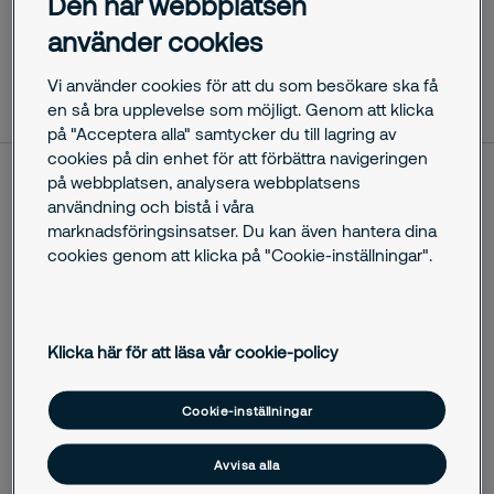
Den här webbplatsen
använder cookies
oktober 29, 2025
Vi använder cookies för att du som besökare ska få
en så bra upplevelse som möjligt. Genom att klicka
på "Acceptera alla" samtycker du till lagring av
cookies på din enhet för att förbättra navigeringen
på webbplatsen, analysera webbplatsens
Den 17 mars 2020 ställdes utbildningarna för
användning och bistå i våra
räddningstjänstpersonal i beredskap åt MSB (Myndigheten
marknadsföringsinsatser. Du kan även hantera dina
för samhällsskydd och beredskap) in med anledning av
cookies genom att klicka på "Cookie-inställningar".
Covid-19. Nu är Securitas åter igång med att utbilda
deltidsbrandmän åt MSB, under strikta åtgärder och
riktlinjer för att minimera risken för smittspridning.
Klicka här för att läsa vår cookie-policy
För att fortsatt bedriva utbildningarna har sju dagars
distansutbildning införts följt av tre dagars plastbelagd
Cookie-inställningar
utbildning. I förra veckan avslutades den första delkursen av
distansutbildningen för grundutbildning för
Avvisa alla
räddningstjänstpersonal i beredskap, GRiB 1A, i Borås. Idag
avslutas den andra i ordningen i Rosersberg norr om