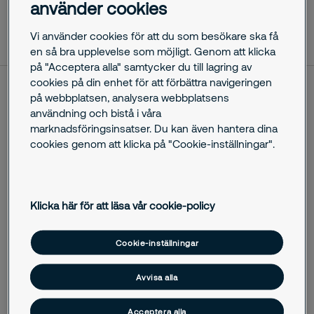
använder cookies
oktober 29, 2025
Vi använder cookies för att du som besökare ska få
en så bra upplevelse som möjligt. Genom att klicka
på "Acceptera alla" samtycker du till lagring av
cookies på din enhet för att förbättra navigeringen
på webbplatsen, analysera webbplatsens
I 10 år har Securitas Sverige AB haft det övergripande
användning och bistå i våra
ansvaret för bevakningstjänster i Stockholms hamnar. Något
marknadsföringsinsatser. Du kan även hantera dina
som inte kommer förändras framöver. Nu tecknar
cookies genom att klicka på "Cookie-inställningar".
Stockholms Hamnar nytt avtal för hamnsäkerheten och
fortsätter samarbetet med Securitas.
Stockholms Hamnar erbjuder kajplatser och anläggningar
Klicka här för att läsa vår cookie-policy
samt service och tjänster åt färje-, kryssnings- och
godstrafik. Hamnarna är placerade från Kapellskär, 9 mil norr
om Stockholm till den sydligaste hamnen i Nynäshamn.
Cookie-inställningar
Stockholms hamnar har drygt 12 miljoner passagerare och
hanterar 9 miljoner ton gods årligen och tillväxten är stor.
Avvisa alla
­– Vi är den huvudstadsregion som växer snabbast i Europa
Acceptera alla