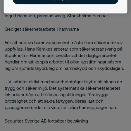
idag och den vanligaste typen av gods är varor som vi
konsumerar men också stora mängder byggmaterial, säger
Ingrid Hansson, pressansvarig, Stockholms Hamnar.
Gediget säkerhetsarbete i hamnarna
För att bedriva hamnverksamhet måste flera säkerhetskrav
uppfyllas. Hans Kemkes arbetar som säkerhetsansvarig på
Stockholms Hamnar och berättar att det dagliga arbetet
handlar om att koppla arbetet till olika lagstiftningar såsom
lag om sjöfartsskydd, lag om hamnskydd och skyddslagen.
– Vi arbetar aktivt med säkerhetsfrågor i syfte att skapa en
trygg och säker miljö. Det systematiska säkerhetsarbetet
inkluderar både att tillämpa lagstiftningar, förebygga
brottslighet och att säkra fartygen, deras last och
passagerare under sin vistelse i våra hamnar, säger han.
Securitas Sverige AB fortsätter bevakning