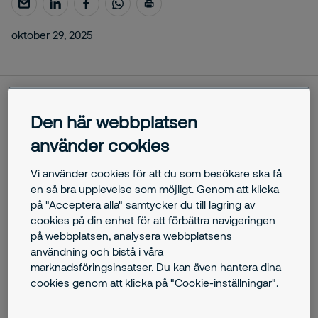
oktober 29, 2025
Expressen publicerade den 17 mars en
kartläggning av
Den här webbplatsen
vaktbolagen
där det framkommer att anställda på olika
använder cookies
säkerhetsföretag i Sverige haft kopplingar till högerextrema
och antidemokratiska organisationer. Några av de
Vi använder cookies för att du som besökare ska få
granskade personerna har varit eller är anställda hos
en så bra upplevelse som möjligt. Genom att klicka
Securitas. Vi har inlett interna utredningar kring flera av de
på "Acceptera alla" samtycker du till lagring av
personer som omnämns i granskningen och ser såklart
cookies på din enhet för att förbättra navigeringen
allvarligt på detta. Vi kommer även att vidta arbetsrättsliga
på webbplatsen, analysera webbplatsens
åtgärder om det skulle visa sig påkallat. Securitas tar starkt
användning och bistå i våra
avstånd mot dessa åsiktsyttringar och vi ska inte ha
marknadsföringsinsatser. Du kan även hantera dina
anställda som bekänner sig till antidemokratiska idéer, eller
cookies genom att klicka på "Cookie-inställningar".
tillhör organisationer som bekämpar det samhälle våra
medarbetare skyddar varje dag.