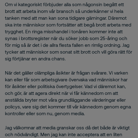
Om vi kategoriskt förbjuder alla som någonsin begått ett
brott att arbeta inom vår bransch så underkänner vi hela
tanken med att man kan sona tidigare gärningar. Däremot
ska inte människor som fortsätter att begå brott arbeta med
trygghet. En ringa misshandel i tonåren kommer inte att
synas i brottsregister när du söker jobb som 25-åring och
för mig så är det i de allra flesta fallen en rimlig ordning. Jag
tycker att människor som sonat sitt brott och vill göra rätt för
sig förtjänar en andra chans.
När det gäller olämpliga åsikter är frågan svårare. Vi varken
kan eller får som arbetsgivare övervaka vad människor har
för åsikter eller politiska övertygelser. Vad vi däremot kan,
och gör, är att agera direkt när vi får kännedom om att
anställda bryter mot våra grundläggande värderingar eller
policys, vare sig det kommer till vår kännedom genom egna
kontroller eller som nu, genom media.
Jag välkomnar att media granskar oss då det både är viktigt
och nödvändigt. Men jag kan inte acceptera att en liten