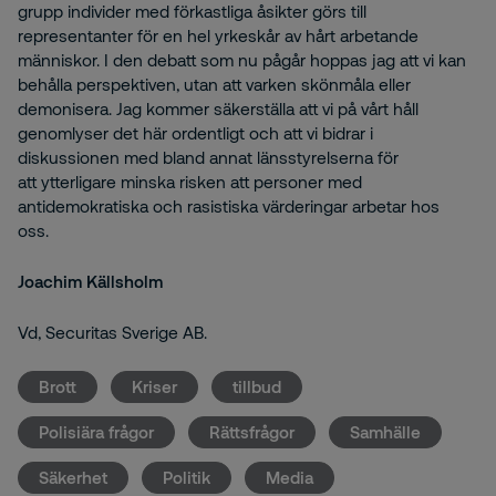
grupp individer med förkastliga åsikter görs till
representanter för en hel yrkeskår av hårt arbetande
människor. I den debatt som nu pågår hoppas jag att vi kan
behålla perspektiven, utan att varken skönmåla eller
demonisera. Jag kommer säkerställa att vi på vårt håll
genomlyser det här ordentligt och att vi bidrar i
diskussionen med bland annat länsstyrelserna för
att ytterligare minska risken att personer med
antidemokratiska och rasistiska värderingar arbetar hos
oss.
Joachim Källsholm
Vd, Securitas Sverige AB.
Brott
Kriser
tillbud
Polisiära frågor
Rättsfrågor
Samhälle
Säkerhet
Politik
Media