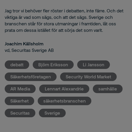
Jag tror vi behöver fler röster i debatten, inte färre. Och det
viktiga är vad som sägs, och att det sägs. Sverige och
branschen står för stora utmaningar i framtiden, låt oss
prata om dessa istället för att sörja det som varit.
Joachim Källsholm
vd, Securitas Sverige AB
debatt
Björn Eriksson
Li Jansson
Säkerhetsföretagen
Security World Market
AR Media
Lennart Alexandrie
samhälle
Säkerhet
säkerhetsbranschen
Securitas
Sverige