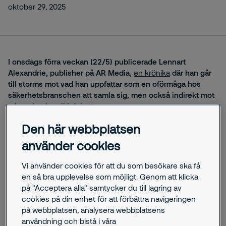
oktober 29, 2025
I onsdags förra veckan (22/5) publicerade Lennart
Alexandrie, publisher på AR Media,
en krönika
där han går
till storms mot vad han uppfattar som en oförmåga hos
säkerhetsbranschen att samla sig, men också indirekt mot
mig och min roll i debatten.
Den här webbplatsen
Strax efter att artikeln publicerats reviderades den, och de
mer syrliga formuleringarna tonades ner en aning, vilket jag
använder cookies
är tacksam för. Kvarstår gör dock Alexandries besvikelse
över vad han uppfattar som ett svek från min och
Vi använder cookies för att du som besökare ska få
Säkerhetsföretagens sida mot de gemensamma
en så bra upplevelse som möjligt. Genom att klicka
ansträngningar som gjorts för att ena branschen, liksom
på "Acceptera alla" samtycker du till lagring av
hans oro kring mina olika uppdrag.
cookies på din enhet för att förbättra navigeringen
på webbplatsen, analysera webbplatsens
Jag är fullt medveten om att diskussionen om
användning och bistå i våra