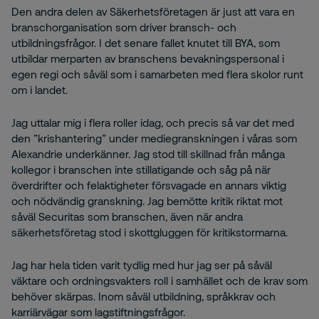
Den andra delen av Säkerhetsföretagen är just att vara en
branschorganisation som driver bransch- och
utbildningsfrågor. I det senare fallet knutet till BYA, som
utbildar merparten av branschens bevakningspersonal i
egen regi och såväl som i samarbeten med flera skolor runt
om i landet.
Jag uttalar mig i flera roller idag, och precis så var det med
den ”krishantering” under mediegranskningen i våras som
Alexandrie underkänner. Jag stod till skillnad från många
kollegor i branschen inte stillatigande och såg på när
överdrifter och felaktigheter försvagade en annars viktig
och nödvändig granskning. Jag bemötte kritik riktat mot
såväl Securitas som branschen, även när andra
säkerhetsföretag stod i skottgluggen för kritikstormarna.
Jag har hela tiden varit tydlig med hur jag ser på såväl
väktare och ordningsvakters roll i samhället och de krav som
behöver skärpas. Inom såväl utbildning, språkkrav och
karriärvägar som lagstiftningsfrågor.