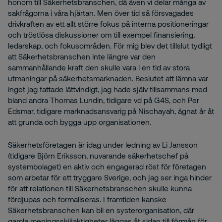
honom till Säkerhetsbranschen, då även vi delar många av
sakfrågorna i våra hjärtan. Men över tid så försvagades
drivkraften av ett allt större fokus på interna positioneringar
och tröstlösa diskussioner om till exempel finansiering,
ledarskap, och fokusområden. För mig blev det tillslut tydligt
att Säkerhetsbranschen inte längre var den
sammanhållande kraft den skulle vara i en tid av stora
utmaningar på säkerhetsmarknaden. Beslutet att lämna var
inget jag fattade lättvindigt, jag hade själv tillsammans med
bland andra Thomas Lundin, tidigare vd på G4S, och Per
Edsmar, tidigare marknadsansvarig på Nischayah, ägnat år åt
att grunda och bygga upp organisationen.
Säkerhetsföretagen är idag under ledning av Li Jansson
(tidigare Björn Eriksson, nuvarande säkerhetschef på
systembolaget) en aktiv och engagerad röst för företagen
som arbetar för ett tryggare Sverige, och jag ser inga hinder
för att relationen till Säkerhetsbranschen skulle kunna
fördjupas och formaliseras. I framtiden kanske
Säkerhetsbranschen kan bli en systerorganisation, där
gamla meningsskiljaktigheter läggas åt sidan till förmån för