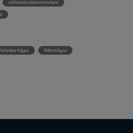
sjöfartskyddskontrollant
bb
Polisiära frågor
Rättsfrågor