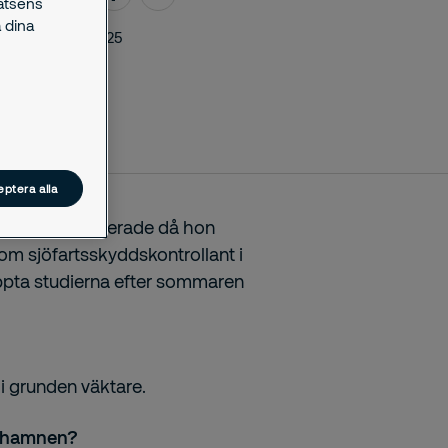
latsens
 dina
oktober 29, 2025
ptera alla
 tiden hon studerade då hon
 som sjöfartsskyddskontrollant i
ppta studierna efter sommaren
 i grunden väktare.
 i hamnen?