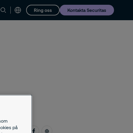
Ring oss
Kontakta Securitas
Karriär
 som
ookies på