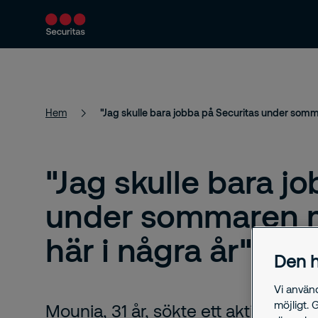
Produkter och tjänster
Säkerhetslösningar
Hem
"Jag skulle bara j
under sommaren me
här i några år"
Den h
Vi använ
möjligt. 
Mounia, 31 år, sökte ett aktivt so