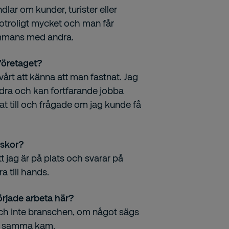
dlar om kunder, turister eller
 otroligt mycket och man får
sammans med andra.
 företaget?
vårt att känna att man fastnat. Jag
 andra och kan fortfarande jobba
tat till och frågade om jag kunde få
iskor?
t jag är på plats och svarar på
a till hands.
örjade arbeta här?
den och inte branschen, om något sägs
ver samma kam.