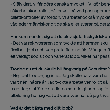
- Självklart, vi får göra ganska mycket...
Vi gör beh
säkerhetskontroller, håller koll på vad passagera
biljettkontroller av fordon. Vi arbetar också mycke
vägleder människor dit de ska eller svarar på dera
Hur kommer det sig att du blev sjöfartsskyddskon
- Det var rekryteraren som tyckte att hamnen skull
flexibelt jobb och kan prata flera språk. Många m
ett väldigt socialt och varierat jobb, vilket har pas
Trodde du att du skulle bli långvarig på Securitas?
- Nej, det trodde jag inte... Jag skulle bara vara 
varit här i några år. Jag tyckte arbetet var roligt så 
med. Jag slutförde studierna samtidigt som jag jo
utbildning har jag valt att vara kvar här då jag triv
Vad är det bästa med ditt jobb?