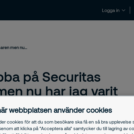
Logga in
Nyheter och insikter
Kontakt och support
"Jag skulle bara jobba på Securitas under sommaren men nu har jag varit här i några år"
obba på Securitas
n nu har jag varit
är webbplatsen använder cookies
der cookies för att du som besökare ska få en så bra upplevelse
Genom att klicka på "Acceptera alla" samtycker du till lagring av c
mmarjobb under tiden hon studerade då