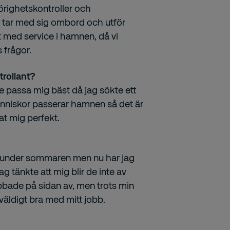
örighetskontroller och
re tar med sig ombord och utför
t med service i hamnen, då vi
s frågor.
trollant?
e passa mig bäst då jag sökte ett
änniskor passerar hamnen så det är
sat mig perfekt.
här under sommaren men nu har jag
jag tänkte att mig blir de inte av
bbade på sidan av, men trots min
s väldigt bra med mitt jobb.