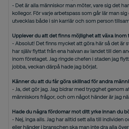
- Det är alla människor man möter, vare sig det han
kollegor. För varje arbetspass som går lär man sig
utvecklas både i sin karriär och som person till
Upplever du att det finns möjlighet att växa inom
- Absolut! Det finns mycket att göra här så det är s
har själv flyttat från ena halvan av landet till den
inom företaget. Jag ringde chefen i staden jag flyt
jobba, veckan därpå hade jag börjat.
Känner du att du får göra skillnad för andra männ
- Ja, det gör jag. Jag bidrar med trygghet genom at
människors frågor, och om något händer är jag när
Hade du några fördomar mot ditt yrke innan du b
- Nej, inga alls. Jag har alltid sett alla till indivi
eller händer i branschen ska man inte dra alla ö