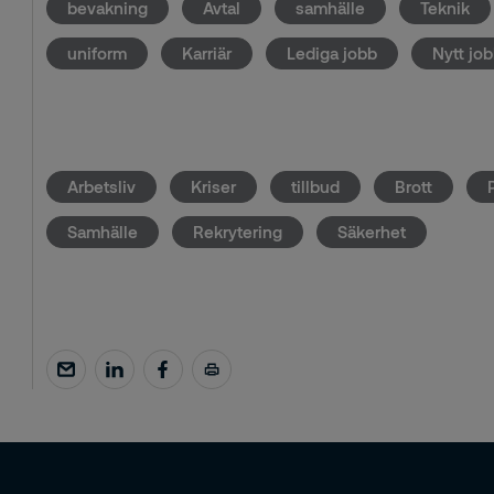
bevakning
Avtal
samhälle
Teknik
uniform
Karriär
Lediga jobb
Nytt jo
Arbetsliv
Kriser
tillbud
Brott
Samhälle
Rekrytering
Säkerhet