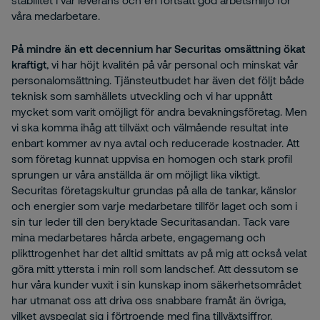
stabilitet i vår leverans och en fortsatt god arbetsmiljö för
våra medarbetare.
På mindre än ett decennium har Securitas omsättning ökat
kraftigt
, vi har höjt kvalitén på vår personal och minskat vår
personalomsättning. Tjänsteutbudet har även det följt både
teknisk som samhällets utveckling och vi har uppnått
mycket som varit omöjligt för andra bevakningsföretag. Men
vi ska komma ihåg att tillväxt och välmående resultat inte
enbart kommer av nya avtal och reducerade kostnader. Att
som företag kunnat uppvisa en homogen och stark profil
sprungen ur våra anställda är om möjligt lika viktigt.
Securitas företagskultur grundas på alla de tankar, känslor
och energier som varje medarbetare tillför laget och som i
sin tur leder till den beryktade Securitasandan. Tack vare
mina medarbetares hårda arbete, engagemang och
plikttrogenhet har det alltid smittats av på mig att också velat
göra mitt yttersta i min roll som landschef. Att dessutom se
hur våra kunder vuxit i sin kunskap inom säkerhetsområdet
har utmanat oss att driva oss snabbare framåt än övriga,
vilket avspeglat sig i förtroende med fina tillväxtsiffror.