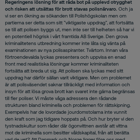
Regeringens lösning för att råda bot på upplevd otrygghet
och risken att utsättas för brott stavas polisnärvaro.
Och ja
vi ser en ökning av sökanden till Polishögskolan men om
partierna ser detta som sitt ”viktigaste uppdrag”, att fortsätta
se till att polisen byggs ut, men inte ser till helheten så har vi
en potentiell högrisk i vårt framtida AB Sverige. Den grova
kriminalitetens utbredning kommer inte låta sig vänta på
examinationen av nya polisaspiranter. Tvärtom. Innan våra
förtroendevalda lyckas presentera och uppvisa en enad
front med realistiska lösningar kommer kriminaliteten
fortsätta att breda ut sig. Att polisen ska lyckas med sitt
uppdrag har därför sällan varit viktigare. Men om problemet
är att polisväsendet saknar tillräckligt med information och
insyn för att lösa grova brott kan svaret inte gärna begränsas
till fler poliser. Vi måste våga adressera den rådande
strukturen bland kriminella och problemen för rättskipning.
Exempelvis har de lovordade jourdomstolarna inte vunnit
den kraft som jag tidigare hoppats på. Och hur bryter vi den
tystnadskultur som råder där ögonvittnen avstår att vittna
mot de kriminella som besitter våldskapital, från att berätta
vad de vet? Att Danmark och Norge ligger före oss med