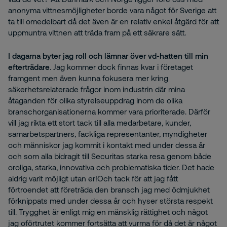
anonyma vittnesmöjligheter borde vara något för Sverige att
ta till omedelbart då det även är en relativ enkel åtgärd för att
uppmuntra vittnen att träda fram på ett säkrare sätt.
I dagarna byter jag roll och lämnar över vd-hatten till min
efterträdare
. Jag kommer dock finnas kvar i företaget
framgent men även kunna fokusera mer kring
säkerhetsrelaterade frågor inom industrin där mina
åtaganden för olika styrelseuppdrag inom de olika
branschorganisationerna kommer vara prioriterade. Därför
vill jag rikta ett stort tack till alla medarbetare, kunder,
samarbetspartners, fackliga representanter, myndigheter
och människor jag kommit i kontakt med under dessa år
och som alla bidragit till Securitas starka resa genom både
oroliga, starka, innovativa och problematiska tider. Det hade
aldrig varit möjligt utan er!Och tack för att jag fått
förtroendet att företräda den bransch jag med ödmjukhet
förknippats med under dessa år och hyser största respekt
till. Trygghet är enligt mig en mänsklig rättighet och något
jag oförtrutet kommer fortsätta att vurma för då det är något