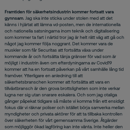
Framtiden för säkerhetsindustrin kommer fortsatt vara
gynnsam
. Jag ska inte sticka under stolen med att det
känns i hjärtat att lämna vd-posten, men de internationella
och nationella satsningarna inom teknik och digitalisering
som kommer ta fart i närtid tror jag är helt rätt väg att gå och
något jag kommer följa noggrant. Det kommer vara de
muskler som får Securitas att fortsätta växa under
kommande år och fortsätta tänja gränser för vad som är
möjligt i industrin även om efterdyningarna av Covid19
kommer att ha en fortsatt påverkan på vårt samhälle lång tid
framöver. Ytterligare en anledning till att
säkerhetsbranschen kommer att fortsätta att vara en
tillväxtbransch är den grova brottsligheten som inte verkar
lugna ner sig utan snarare eskalera. Och som jag otaliga
gånger påpekat tidigare så måste vi komma från ett ensidigt
fokus där vi räknar poliser och istället börja samverka mellan
myndigheter och privata aktörer för att ta tillbaka kontrollen
över säkerheten för vårt gemensamma Sverige. Åtgärder
som möjliggör ökad lagföring kan inte vänta. Inte heller den