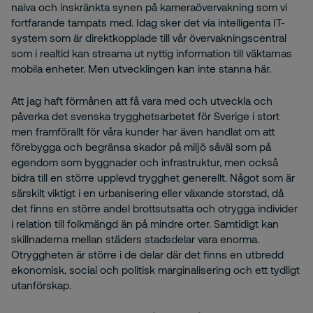
naiva och inskränkta synen på kameraövervakning som vi
fortfarande tampats med. Idag sker det via intelligenta IT-
system som är direktkopplade till vår övervakningscentral
som i realtid kan streama ut nyttig information till väktarnas
mobila enheter. Men utvecklingen kan inte stanna här.
Att jag haft förmånen att få vara med och utveckla och
påverka det svenska trygghetsarbetet för Sverige i stort
men framförallt för våra kunder har även handlat om att
förebygga och begränsa skador på miljö såväl som på
egendom som byggnader och infrastruktur, men också
bidra till en större upplevd trygghet generellt. Något som är
särskilt viktigt i en urbanisering eller växande storstad, då
det finns en större andel brottsutsatta och otrygga individer
i relation till folkmängd än på mindre orter. Samtidigt kan
skillnaderna mellan städers stadsdelar vara enorma.
Otryggheten är större i de delar där det finns en utbredd
ekonomisk, social och politisk marginalisering och ett tydligt
utanförskap.