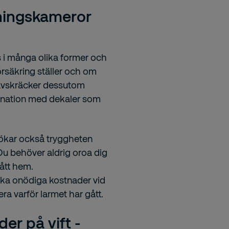
ningskameror
nns i många olika former och
sförsäkring ställer och om
 avskräcker dessutom
ombination med dekaler som
ökar också tryggheten
Du behöver aldrig oroa dig
ått hem.
ka onödiga kostnader vid
ra varför larmet har gått.
er på vift -