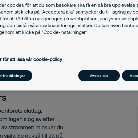
g i längden – och
der cookies för att du som besökare ska få en så bra upplevelse
Genom att klicka på "Acceptera alla" samtycker du till lagring av c
t för att förbättra navigeringen på webbplatsen, analysera webbp
ng och bistå i våra marknadsföringsinsatser. Du kan även hantera
enom att klicka på "Cookie-inställningar".
r för att läsa vår cookie-policy
gar som lönar
-inställningar
Avvisa alla
Acce
rs
kontorets eluttag.
om ingen slog av efter
år av strömmen minskar du
själv. Se också till att då