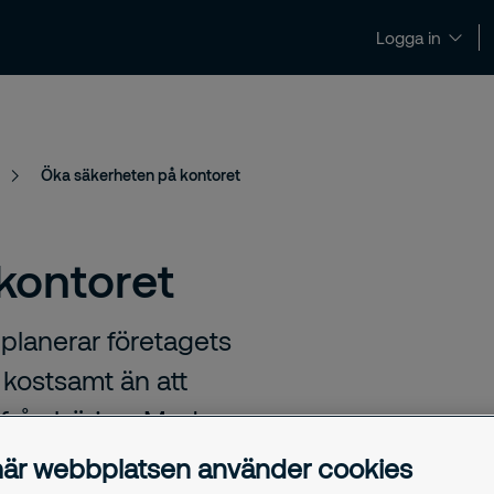
Logga in
Nyheter och insikter
Kontakt och support
Öka säkerheten på kontoret
kontoret
planerar företagets
 kostsamt än att
 från början. Med
yggheten på ditt
är webbplatsen använder cookies