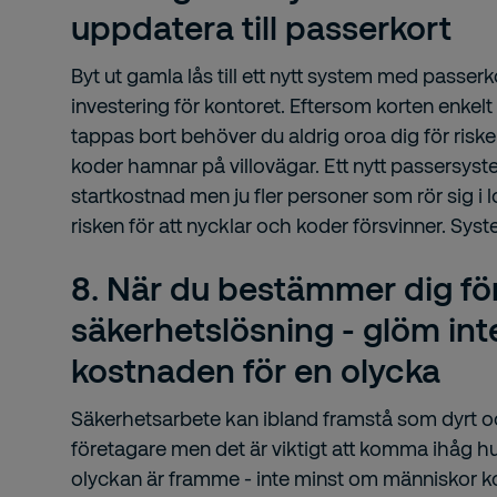
uppdatera till passerkort
Byt ut gamla lås till ett nytt system med passerko
investering för kontoret. Eftersom korten enkel
tappas bort behöver du aldrig oroa dig för risken
koder hamnar på villovägar. Ett nytt passers
startkostnad men ju fler personer som rör sig i
risken för att nycklar och koder försvinner. Syst
8. När du bestämmer dig fö
säkerhetslösning - glöm int
kostnaden för en olycka
Säkerhetsarbete kan ibland framstå som dyrt oc
företagare men det är viktigt att komma ihåg hu
olyckan är framme - inte minst om människor ko