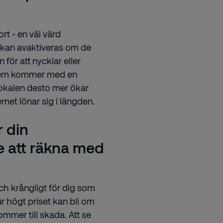
rt - en väl värd
t kan avaktiveras om de
 för att nycklar eller
ystem kommer med en
 lokalen desto mer ökar
emet lönar sig i längden.
r din
e att räkna med
h krångligt för dig som
r högt priset kan bli om
mmer till skada. Att se