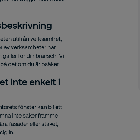
sbeskrivning
eten utifrån verksamhet,
per av verksamheter har
m gäller för din bransch. Vi
a på det om du är osäker.
det inte enkelt i
torets fönster kan bli ett
 Lämna inte saker framme
ära fasader eller staket,
ig in.