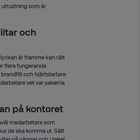
 utrustning som är
iltar och
 olyckan är framme kan rätt
ler flera fungerande
randfilt och hjärtstartare
medarbetare vet var sakerna
lan på kontoret
såväl medarbetare som
hur de ska komma ut. Sätt
ltar på väggar och i taket