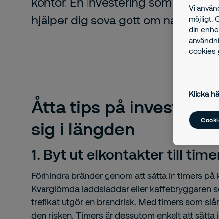
kontor. En investering som lönar si
Vi använ
hjälper dig sova gott om natten.
möjligt. 
din enhe
användni
cookies g
Klicka hä
Åtta tips på investerin
Cookie
sig i längden
1. Byt ut elkontakter till time
Förhindra bränder genom att sätta in timers på 
Kvarglömda laddsladdar eller kaffebryggaren s
trefikat utgör en brandrisk. Med timers som sl
den risken. Timers är dessutom enkelt att sätta in 