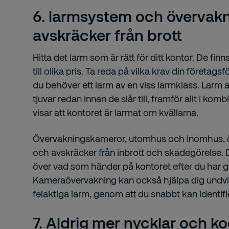
6. larmsystem och övervak
avskräcker från brott
Hitta det larm som är rätt för ditt kontor. De fi
till olika pris. Ta reda på vilka krav din företag
du behöver ett larm av en viss larmklass. Larm
tjuvar redan innan de slår till, framför allt i k
visar att kontoret är larmat om kvällarna.
Övervakningskameror, utomhus och inomhus, 
och avskräcker från inbrott och skadegörelse. 
över vad som händer på kontoret efter du har g
Kameraövervakning kan också hjälpa dig undvi
felaktiga larm, genom att du snabbt kan identifie
7. Aldrig mer nycklar och kod