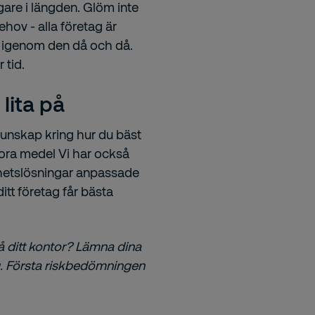
gare i längden. Glöm inte
ehov - alla företag är
å igenom den då och då.
 tid.
lita på
kunskap kring hur du bäst
ora medel Vi har också
rhetslösningar anpassade
ditt företag får bästa
å ditt kontor? Lämna dina
ig. Första riskbedömningen