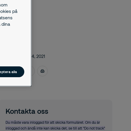
 som
ookies på
latsens
 dina
december 14, 2021
ptera alla
Kontakta oss
Du måste vara inloggad för att skicka formuläret. Om du är
inloggad och ändå inte kan skicka det, se till att "Do not track"