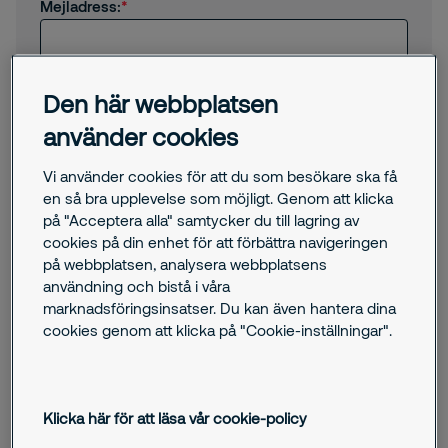
Mejladress:
Hur kan vi hjälpa dig?
Den här webbplatsen
använder cookies
Vi använder cookies för att du som besökare ska få
en så bra upplevelse som möjligt. Genom att klicka
på "Acceptera alla" samtycker du till lagring av
cookies på din enhet för att förbättra navigeringen
Jag samtycker till att Securitas skickar
på webbplatsen, analysera webbplatsens
erbjudanden, nyheter och annan relevant
användning och bistå i våra
information till mig via e-post.
Genom att skicka oss detta formulär godkänner du
marknadsföringsinsatser. Du kan även hantera dina
att Securitas behandlar dina personuppgifter. Här kan
cookies genom att klicka på "Cookie-inställningar".
du ta del av vår
integritetspolicy
.
Jag är inte en robot
Klicka här för att läsa vår cookie-policy
Submit