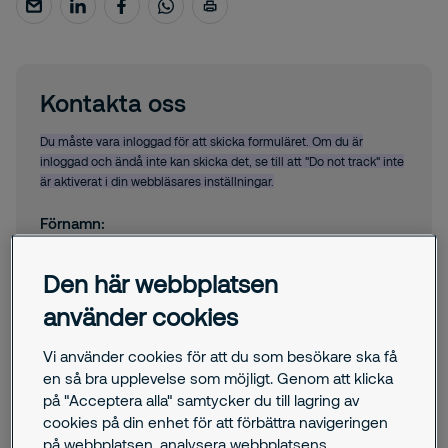
Kontakta oss
Du måste vara inloggad för att skicka formuläret. Om du är
inloggad och ändå inte kan skicka det, se till att "Do not track" inte
är aktiverat i din webbläsares inställningar.
Förnamn:
Den här webbplatsen
Efternamn:
använder cookies
Vi använder cookies för att du som besökare ska få
Telefonnummer:
en så bra upplevelse som möjligt. Genom att klicka
på "Acceptera alla" samtycker du till lagring av
cookies på din enhet för att förbättra navigeringen
Mejladress:
på webbplatsen, analysera webbplatsens