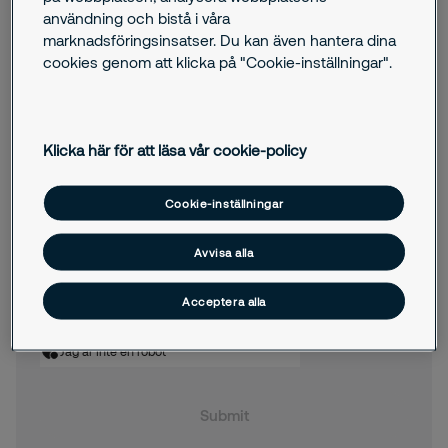
användning och bistå i våra
marknadsföringsinsatser. Du kan även hantera dina
Hur kan vi hjälpa dig?
cookies genom att klicka på "Cookie-inställningar".
Klicka här för att läsa vår cookie-policy
Cookie-inställningar
Jag samtycker till att Securitas skickar
erbjudanden, nyheter och annan relevant
Avvisa alla
information till mig via e-post.
Genom att skicka oss detta formulär godkänner du
Acceptera alla
att Securitas behandlar dina personuppgifter. Här kan
du ta del av vår
integritetspolicy
.
Jag är inte en robot
Submit