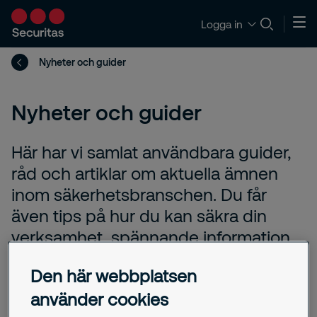
Logga in
Nyheter och guider
Nyheter och guider
Här har vi samlat användbara guider,
råd och artiklar om aktuella ämnen
inom säkerhetsbranschen. Du får
även tips på hur du kan säkra din
verksamhet, spännande information
om trender samt nyheter inom
Den här webbplatsen
säkerhetsteknik- och lösningar.
använder cookies