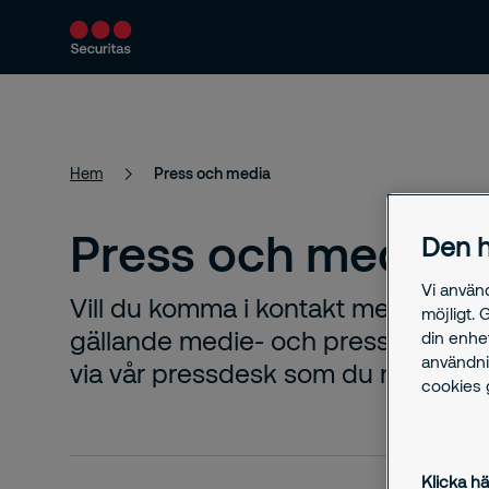
Produkter och tjänster
Säkerhetslösningar
Hem
Press och media
Press och media
Den h
Vi använ
Vill du komma i kontakt med oss o
möjligt. 
gällande medie- och pressförfrågni
din enhe
användni
via vår pressdesk som du når på
pr
cookies g
Klicka hä