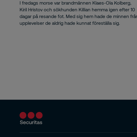
I fredags morse var brandmännen Klaes-Ola Kolberg,
Kiril Hristov och sökhunden Killian hemma igen efter 10
Alc
dagar på resande fot. Med sig hem hade de minnen frå
upplevelser de aldrig hade kunnat föreställa sig.
All
And
Ann
Ap
AR 
arb
Arb
Arb
Ark