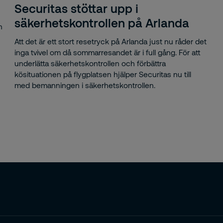
Securitas stöttar upp i
säkerhetskontrollen på Arlanda
ro Pro Center
n
Att det är ett stort resetryck på Arlanda just nu råder det
igo Holdning
inga tvivel om då sommarresandet är i full gång. För att
underlätta säkerhetskontrollen och förbättra
ers Tegnell
kösituationen på flygplatsen hjälper Securitas nu till
med bemanningen i säkerhetskontrollen.
ika Sörenstam
p
Media
etsgivare
etsgivarvarumärke
etslöshet
itektkopia