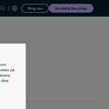
Ring oss
Kontakta Securitas
Karriär
 som
ookies på
latsens
 dina