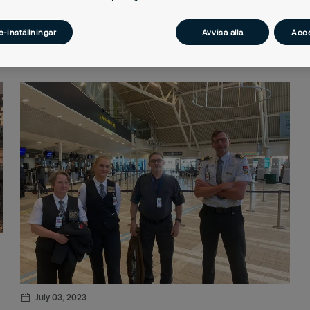
Sök
-inställningar
Avvisa alla
Acce
i
nyhetsarkiv
killing banco gul
elefanter
och B-polis
Secure
ärverken
ica
osvenskarnas riksförbund
onbladet
July 03, 2023
rm.com