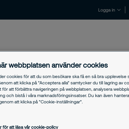
Logga in
Nyheter och insikter
Kontakt och support
är webbplatsen använder cookies
der cookies för att du som besökare ska få en så bra upplevelse
ch Securitas svenska verksamhet
Genom att klicka på "Acceptera alla" samtycker du till lagring av c
ngar? Vi tar emot alla pressärenden
t för att förbättra navigeringen på webbplatsen, analysera webbp
ng och bistå i våra marknadsföringsinsatser. Du kan även hantera
ess@securitas.se
.
enom att klicka på "Cookie-inställningar".
r för att läsa vår cookie-policy