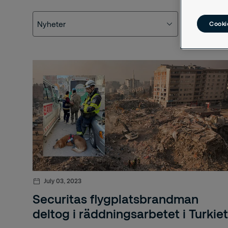
Nyheter
Kategori
Nyheter
Arlanda
Cookie
Pressmeddelanden
3 s
Blogginlägg
55 
Nyheter
A- 
Add
Aff
Afr
Afr
July 03, 2023
Securitas flygplatsbrandman
Aft
deltog i räddningsarbetet i Turkiet
Ala