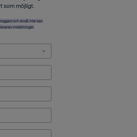
rt som möjligt.
nloggad och ändå inte kan
bläsares inställningar.
lösning från Securitas