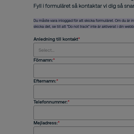
Fyll i formuläret så kontaktar vi dig så sna
Du måste vara inloggad för att skicka formuläret. Om du är i
skicka det, se till att "Do not track" inte är aktiverat i din web
Anledning till kontakt
Select...
Förnamn:
Select...
Efternamn:
Jag är intresserad av en tjänst eller säkerhets
Jag är kund hos Securitas
Telefonnummer:
Frågor om rekrytering eller karriär på Securitas
Mejladress:
Övrigt