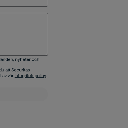
judanden, nyheter och
u att Securitas
l av vår
integritetspolicy
.