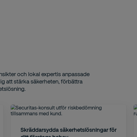
nsikter och lokal expertis anpassade
g att stärka säkerheten, förbättra
etslösning.
Skräddarsydda säkerhetslösningar för