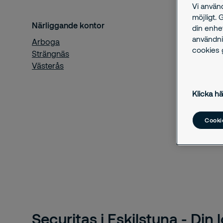
Vi använ
möjligt. 
Närliggande kontor
din enhe
användni
Arboga
cookies g
Strängnäs
Västerås
Klicka hä
Cookie
Securitas i Eskilstuna - Din 