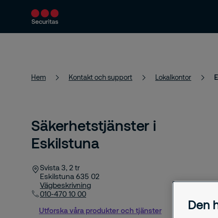
Produkter och tjänster
Säkerhetslösningar
Hem
Kontakt och support
Lokalkontor
E
Säkerhetstjänster i
Eskilstuna
Svista 3, 2 tr
Eskilstuna
635 02
Vägbeskrivning
010-470 10 00
Den h
Utforska våra produkter och tjänster