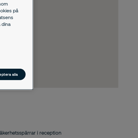
 som
ookies på
latsens
 dina
ptera alla