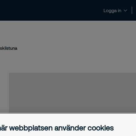
Logga in
Nyheter och insikter
Kontakt och support
skilstuna
är webbplatsen använder cookies