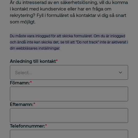
Är du intresserad av en säkerhetslösning, vill du komma
i kontakt med kundservice eller har en fråga om
rekrytering? Fyll i formuläret så kontaktar vi dig så snart
som möjligt.
Du måste vara inloggad för att skicka formuläret. Om du är inloggad
och ändå inte kan skicka det, se till att "Do not track" inte är aktiverat i
din webbläsares inställningar.
Anledning till kontakt
Select...
Förnamn:
Select...
Efternamn:
Jag är intresserad av en tjänst eller
säkerhetslösning från Securitas
Jag är kund hos Securitas
Telefonnummer: