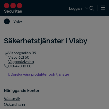
Logga in
Visby
Säkerhetstjänster i Visby
Visborgsallén 39
Visby
621 50
Vägbeskrivning
010-470 10 00
Utforska våra produkter och tjänster
Närliggande kontor
Västervik
Oskarshamn