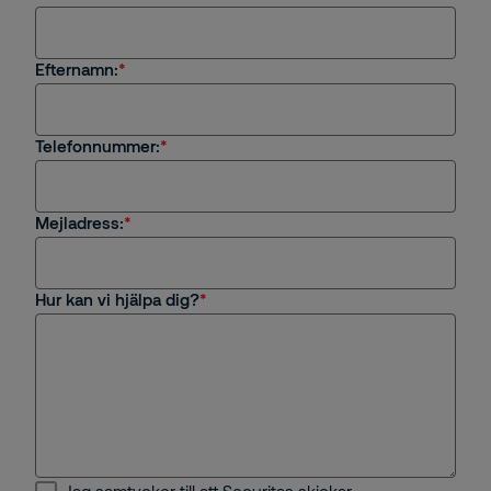
Select...
Efternamn:
Jag är intresserad av en tjänst eller
säkerhetslösning från Securitas
Jag är kund hos Securitas
Telefonnummer:
Frågor om rekrytering eller karriär på Securitas
Mejladress:
Övrigt
Hur kan vi hjälpa dig?