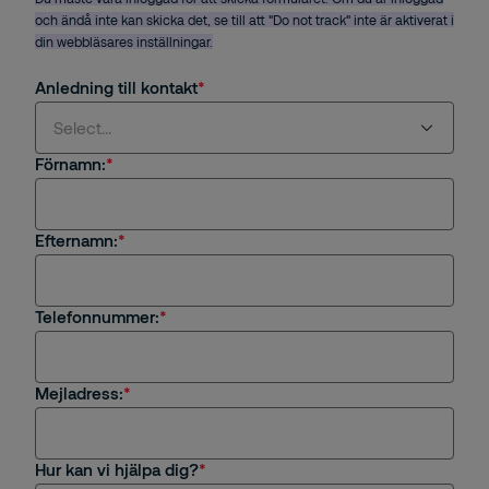
och ändå inte kan skicka det, se till att "Do not track" inte är aktiverat i
din webbläsares inställningar.
Anledning till kontakt
Select...
Förnamn:
Select...
Efternamn:
Jag är intresserad av en tjänst eller
säkerhetslösning från Securitas
Jag är kund hos Securitas
Telefonnummer:
Frågor om rekrytering eller karriär på Securitas
Mejladress:
Övrigt
Hur kan vi hjälpa dig?