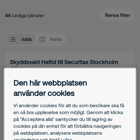
Rensa filter
44
Lediga tjänster
Jobb
Karta
Skyddsvakt Heltid till Securitas Stockholm
Gärdet
Stockholm
Den här webbplatsen
använder cookies
Om tjänsten
Vi använder cookies för att du som besökare ska få
Heltid
en så bra upplevelse som möjligt. Genom att klicka
på "Acceptera alla" samtycker du till lagring av
cookies på din enhet för att förbättra navigeringen
på webbplatsen, analysera webbplatsens
Visa tjänst
användning och bistå i våra