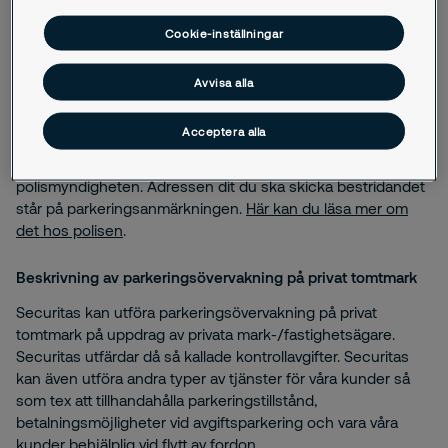
kundens ändamål och instruktioner.
Cookie-inställningar
Vill du veta hur personuppgifterna behandlas?
På kommunal gatumark är det aktuell kommun som ansvarar
Avvisa alla
för personuppgifterna.
Acceptera alla
Om du vill bestrida en parkeringsanmärkning
Bestridande av parkeringsanmärkning sker till
polismyndigheten. Adressen dit du ska skicka bestridandet
står på parkeringsanmärkningen.
Här kan du läsa mer om
det hos polisen
.
Beskrivning av parkeringsövervakning på privat tomtmark
Securitas kan utföra parkeringsövervakning på privat
tomtmark på uppdrag av privata mark-/fastighetsägare.
Securitas utfärdar då så kallade kontrollavgifter. Securitas
kan även utföra andra typer av tjänster för våra kunder så
som tex att tillhandahålla parkeringstillstånd,
betalningsmöjligheter vid avgiftsparkering och vara våra
kunder behjälplig vid flytt av fordon.