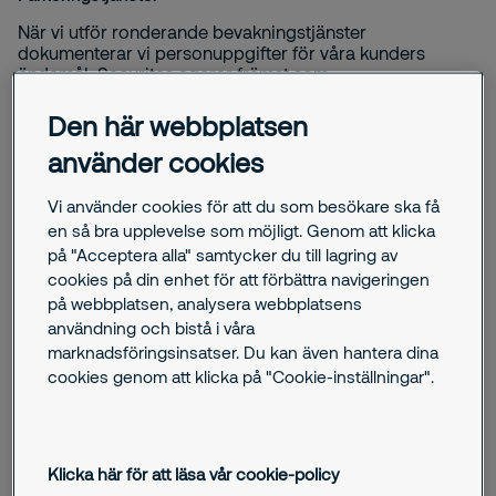
När vi utför ronderande bevakningstjänster
dokumenterar vi personuppgifter för våra kunders
ändamål. Securitas agerar främst som
personuppgiftsbiträde.
Beskrivning av parkeringsövervakning på kommunal
Den här webbplatsen
gatumark
använder cookies
Securitas kan utföra parkeringsövervakning på uppdrag av
Vi använder cookies för att du som besökare ska få
kommuner enligt Lag (1987:24) om kommunal
en så bra upplevelse som möjligt. Genom att klicka
parkeringsövervakning. Securitas utfärdar då så kallade
på "Acceptera alla" samtycker du till lagring av
parkeringsanmärkningar på uppdrag av kommunen.
cookies på din enhet för att förbättra navigeringen
Securitas kan även vara kommunen behjälplig i processen
på webbplatsen, analysera webbplatsens
när det gäller flytt av fordon enligt Lag (1982:129) om flyttning
användning och bistå i våra
av fordon i vissa fall samt Förordning (1982:198) om flyttning
marknadsföringsinsatser. Du kan även hantera dina
av fordon i vissa fall.
cookies genom att klicka på "Cookie-inställningar".
Hantering av personuppgifter på kommunal gatumark
Det är kommunen som är personuppgiftsansvarig för
personuppgifterna och Securitas hanterar
Klicka här för att läsa vår cookie-policy
personuppgifterna som personuppgiftsbiträde efter